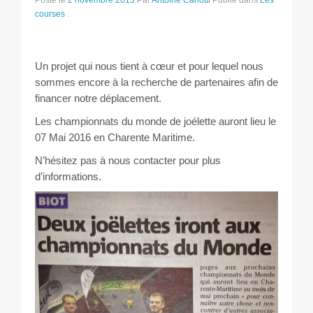
Posté le
2 novembre 2015
Par
Antoine Carlotti
Publié dans
Les
Les courses
courses
.
Rugby Riviera Fauteuil
Un projet qui nous tient à cœur et pour lequel nous
On parle de nous
sommes encore à la recherche de partenaires afin de
financer notre déplacement.
Partenaires & remerciements
Les championnats du monde de joélette auront lieu le
07 Mai 2016 en Charente Maritime.
Partenaires
N’hésitez pas à nous contacter pour plus
d’informations.
Remerciements
Contact