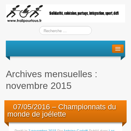
Le projet
La genèse
Archives mensuelles :
L’Association
novembre 2015
L’équipe
Training / Courses
07/05/2016 – Championnats du
monde de joélette
Entraînements