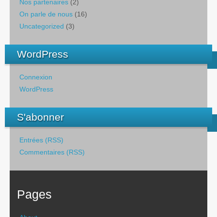
Nos partenaires
(2)
On parle de nous
(16)
Uncategorized
(3)
WordPress
Connexion
WordPress
S'abonner
Entrées (RSS)
Commentaires (RSS)
Pages