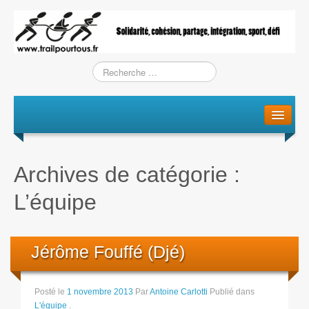
Le projet
La genèse
Archives de catégorie :
L’Association
L’équipe
L’équipe
Training / Courses
Jérôme Fouffé (Djé)
Entraînements
Posté le
1 novembre 2013
Par
Antoine Carlotti
Publié dans
L'équipe
.