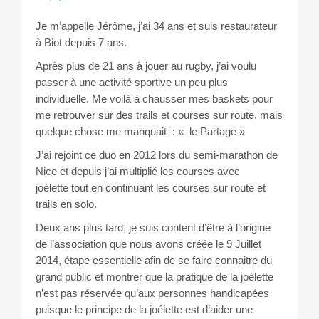
Les courses
Je m’appelle Jérôme, j’ai 34 ans et suis restaurateur
Rugby Riviera Fauteuil
à Biot depuis 7 ans.
Après plus de 21 ans à jouer au rugby, j’ai voulu
On parle de nous
passer à une activité sportive un peu plus
individuelle. Me voilà à chausser mes baskets pour
me retrouver sur des trails et courses sur route, mais
Partenaires & remerciements
quelque chose me manquait : « le Partage »
Partenaires
J’ai rejoint ce duo en 2012 lors du semi-marathon de
Nice et depuis j’ai multiplié les courses avec
Remerciements
joélette tout en continuant les courses sur route et
trails en solo.
Contact
Deux ans plus tard, je suis content d’être à l’origine
de l’association que nous avons créée le 9 Juillet
2014, étape essentielle afin de se faire connaitre du
grand public et montrer que la pratique de la joélette
n’est pas réservée qu’aux personnes handicapées
puisque le principe de la joélette est d’aider une