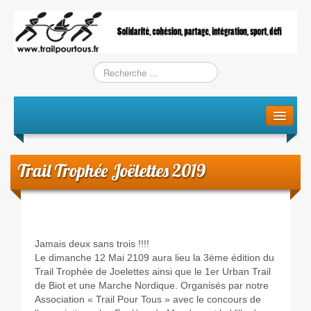
Le projet
La genèse
Trail Trophée Joëlettes 2019
L’Association
L’équipe
Jamais deux sans trois !!!!
Training / Courses
Le dimanche 12 Mai 2109 aura lieu la 3ème édition du
Trail Trophée de Joelettes ainsi que le 1er Urban Trail
Entraînements
de Biot et une Marche Nordique. Organisés par notre
Association « Trail Pour Tous » avec le concours de