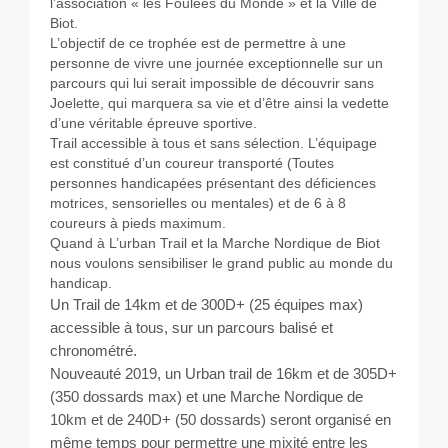
Les courses
l’association « les Foulées du Monde » et la Ville de
Biot.
L’objectif de ce trophée est de permettre à une
Rugby Riviera Fauteuil
personne de vivre une journée exceptionnelle sur un
parcours qui lui serait impossible de découvrir sans
Joelette, qui marquera sa vie et d’être ainsi la vedette
On parle de nous
d’une véritable épreuve sportive.
Trail accessible à tous et sans sélection. L’équipage
est constitué d’un coureur transporté (Toutes
Partenaires & remerciements
personnes handicapées présentant des déficiences
motrices, sensorielles ou mentales) et de 6 à 8
Partenaires
coureurs à pieds maximum.
Quand à L’urban Trail et la Marche Nordique de Biot
Remerciements
nous voulons sensibiliser le grand public au monde du
handicap.
Un Trail de 14km et de 300D+ (25 équipes max)
Contact
accessible à tous, sur un parcours balisé et
chronométré.
Nouveauté 2019, un Urban trail de 16km et de 305D+
(350 dossards max) et une Marche Nordique de
10km et de 240D+ (50 dossards) seront organisé en
même temps pour permettre une mixité entre les