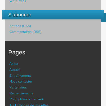
WordPress
S'abonner
Entrées (RSS)
Commentaires (RSS)
Pages
About
Accueil
Entraînements
Nous contacter
Partenaires
Remerciements
Rugby Riviera Fauteuil
Trail Trophée de Joëlettes