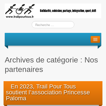
Le projet
La genèse
Archives de catégorie :
Nos
L’Association
partenaires
L’équipe
Training / Courses
En 2023, Trail Pour Tous
soutient l’association Princesse
Entraînements
Paloma