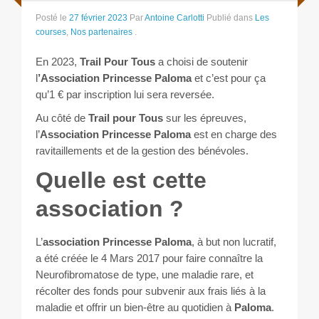
Les courses
Posté le
27 février 2023
Par
Antoine Carlotti
Publié dans
Les
courses
,
Nos partenaires
.
Rugby Riviera Fauteuil
En 2023,
Trail Pour Tous
a choisi de soutenir
On parle de nous
l
’Association Princesse Paloma
et c’est pour ça
qu’1 € par inscription lui sera reversée.
Partenaires & remerciements
Au côté de
Trail pour Tous
sur les épreuves,
l’
Association Princesse Paloma
est en charge des
ravitaillements et de la gestion des bénévoles.
Partenaires
Quelle est cette
Remerciements
association ?
Contact
L’
association Princesse Paloma
, à but non lucratif,
a été créée le 4 Mars 2017 pour faire connaître la
Neurofibromatose de type, une maladie rare, et
récolter des fonds pour subvenir aux frais liés à la
maladie et offrir un bien-être au quotidien à
Paloma
.