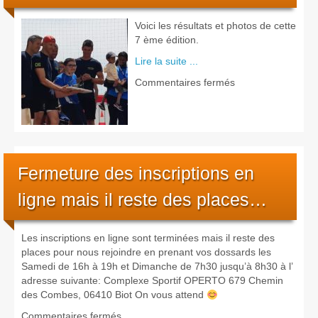
de
Biot
Voici les résultats et photos de cette
7 ème édition.
Lire la suite ...
sur
Commentaires fermés
Résultats
et
photos
Fermeture des inscriptions en
ligne mais il reste des places…
Les inscriptions en ligne sont terminées mais il reste des
places pour nous rejoindre en prenant vos dossards les
Samedi de 16h à 19h et Dimanche de 7h30 jusqu’à 8h30 à l’
adresse suivante: Complexe Sportif OPERTO 679 Chemin
des Combes, 06410 Biot On vous attend
sur
Commentaires fermés