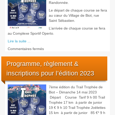
Randonnée.
Le départ de chaque course se fera
au cœur du Village de Biot, rue
Saint Sébastien.
L’arrivée de chaque course se fera
au Complexe Sportif Operto.
Lire la suite ...
sur
Commentaires fermés
Présentation
des
Programme, règlement &
parcours
2023
inscriptions pour l’édition 2023
7ème édition du Trail Trophée de
Biot – Dimanche 14 mai 2023
Départ Course Tarif 9 h 00 Trail
Trophée 17 km à partir de junior
19 € 9 h 10 Trail Trophée Joëlettes
15 km à partir de junior 85 €* 9 h