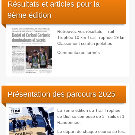
clip
Résultats et articles pour la
azuréen
9ème édition
Beausoleil
Côte
d’Azur
Sport
Retrouvez vos résultats : Trail
Film
Trophée 10 km Trail Trophée 19 km
Festival
Classement scratch joëlettes
2026
sur
Commentaires fermés
Résultats
et
articles
pour
la
9ème
Présentation des parcours 2025
édition
La 7ème édition du Trail Trophée
de Biot se compose de 3 Trails et 1
Randonnée.
Le départ de chaque course se fera