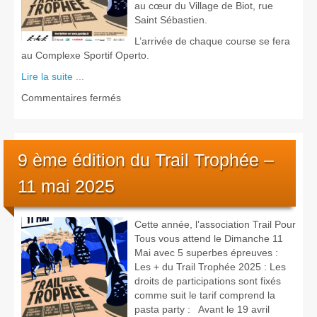
au cœur du Village de Biot, rue
Saint Sébastien.
L’arrivée de chaque course se fera
au Complexe Sportif Operto.
Lire la suite ...
sur
Commentaires fermés
Présentation
des
parcours
2025
9 ème édition du Trail Trophée –
11 mai 2025
Cette année, l’association Trail Pour
Tous vous attend le Dimanche 11
Mai avec 5 superbes épreuves :
Les + du Trail Trophée 2025 : Les
droits de participations sont fixés
comme suit le tarif comprend la
pasta party : Avant le 19 avril