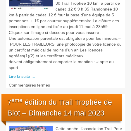
30 Trail Trophée 10 km à partir de
cadet 12 € 9 h 35 Randonnée 10
km à partir de cadet 12 € *sur la base d’une équipe de 5
personnes, + 1€ par coureur supplémentaire La clôture des
inscriptions en ligne est fixée au jeudi 11 mai à 23h59.
Cliquez sur l’image ci-dessous pour vous inscrire : –
Une autorisation parentale est obligatoire pour les mineurs,–
POUR LES TRAILEURS, une photocopie de votre licence ou
un certificat médical de moins d’un an Les licences
agréées(1)(2) et les certificats médicaux
doivent obligatoirement comporter la mention : « apte au
sport…
Lire la suite …
sur
Commentaires fermés
Programme,
règlement
ème
7
édition du Trail Trophée de
&
inscriptions
Biot – Dimanche 14 mai 2023
pour
l’édition
2023
Cette année, l’association Trail Pour