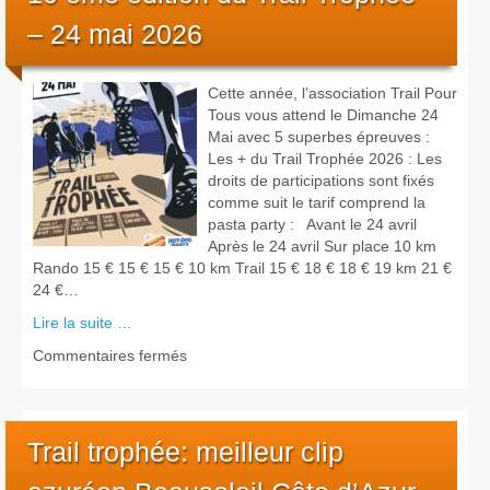
Les courses
– 24 mai 2026
Rugby Riviera Fauteuil
Cette année, l’association Trail Pour
Tous vous attend le Dimanche 24
On parle de nous
Mai avec 5 superbes épreuves :
Les + du Trail Trophée 2026 : Les
Partenaires & remerciements
droits de participations sont fixés
comme suit le tarif comprend la
pasta party : Avant le 24 avril
Partenaires
Après le 24 avril Sur place 10 km
Rando 15 € 15 € 15 € 10 km Trail 15 € 18 € 18 € 19 km 21 €
Remerciements
24 €…
Lire la suite …
Contact
sur
Commentaires fermés
10
ème
édition
du
Trail trophée: meilleur clip
Trail
Trophée