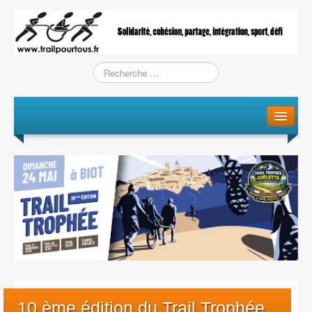
Le projet
La genèse
L’Association
L’équipe
Training / Courses
Entraînements
10 ème édition du Trail Trophée