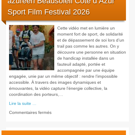
azuréen Beausoleil Côte d’Azur
–
Sport Film Festival 2026
24
mai
2026
Cette vidéo met en lumière un
moment fort de sport, de solidarité
et de dépassement de soi lors d’un
trail pas comme les autres. On y
découvre une personne en situation
de handicap installée dans un
fauteuil adapté, portée et
accompagnée par une équipe
engagée, unie par un même objectif : rendre l’impossible
accessible. À travers des images dynamiques et
émouvantes, la vidéo capture l’énergie collective, la
coordination des porteurs,…
Lire la suite …
sur
Commentaires fermés
Trail
trophée:
meilleur