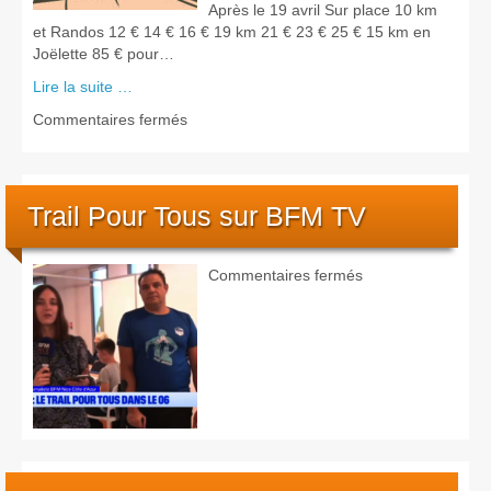
Après le 19 avril Sur place 10 km
et Randos 12 € 14 € 16 € 19 km 21 € 23 € 25 € 15 km en
Joëlette 85 € pour…
Lire la suite …
sur
Commentaires fermés
9
ème
édition
du
Trail Pour Tous sur BFM TV
Trail
Trophée
–
sur
Commentaires fermés
11
Trail
mai
Pour
2025
Tous
sur
BFM
TV