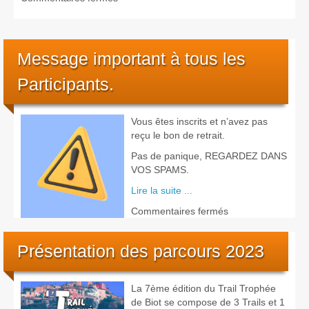
Fermeture
des
inscriptions
en
Message important à tous les
ligne
Participants.
mais
il
reste
des
Vous êtes inscrits et n’avez pas
places…
reçu le bon de retrait.
Pas de panique, REGARDEZ DANS
VOS SPAMS.
Lire la suite ...
sur
Commentaires fermés
Message
important
Présentation des parcours 2023
à
tous
les
La 7ème édition du Trail Trophée
Participants.
de Biot se compose de 3 Trails et 1