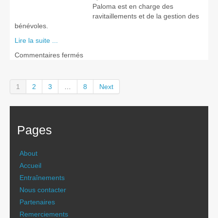
Paloma est en charge des
ravitaillements et de la gestion des
bénévoles.
Lire la suite ...
sur
Commentaires fermés
En
2023,
Trail
1
2
3
…
8
Next
Pour
Tous
soutient
l’association
Pages
Princesse
Paloma
About
Accueil
Entraînements
Nous contacter
Partenaires
Remerciements