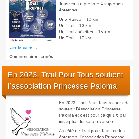
Tous vous a préparé 4 superbes
épreuves :
Une Rando – 10 km
Un Trail – 10 km
Un Trail Joëlettes – 15 km
Un Trail – 17 km
Lire la suite ...
sur
Commentaires fermés
ème
7
édition
En 2023, Trail Pour Tous soutient
du
Trail
l’association Princesse Paloma
Trophée
de
Biot
En 2023, Trail Pour Tous a choisi de
–
soutenir l’Association Princesse
Dimanche
Paloma et c’est pour ça qu’1 € par
14
inscription lui sera reversée.
mai
2023
Au côté de Trail pour Tous sur les
épreuves, l’Association Princesse