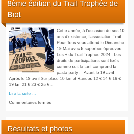
8ème édition du Trail Trophée de
Biot
Cette année, à l’occasion de ses 10
ans d’existence, l’association Trail
Pour Tous vous attend le Dimanche
19 Mai avec 5 superbes épreuves :
Les + du Trail Trophée 2024 : Les
droits de participations sont fixés
comme suit le tarif comprend la
pasta party : Avant le 19 avril
Après le 19 avril Sur place 10 km et Randos 12 € 14 € 16 €
19 km 21 € 23 € 25 €…
Lire la suite …
sur
Commentaires fermés
8ème
édition
du
Trail
Résultats et photos
Trophée