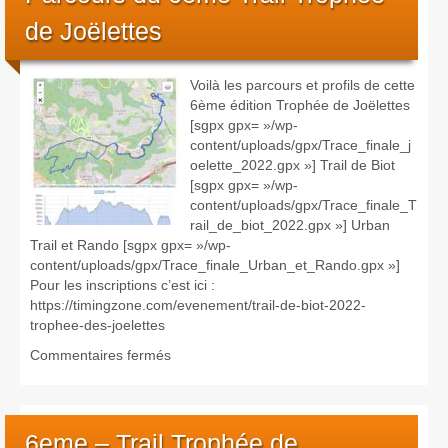
Les courses
de Joëlettes
Rugby Riviera Fauteuil
Voilà les parcours et profils de cette
6ème édition Trophée de Joëlettes
On parle de nous
[sgpx gpx= »/wp-
content/uploads/gpx/Trace_finale_j
Partenaires & remerciements
oelette_2022.gpx »] Trail de Biot
[sgpx gpx= »/wp-
content/uploads/gpx/Trace_finale_T
Partenaires
rail_de_biot_2022.gpx »] Urban
Trail et Rando [sgpx gpx= »/wp-
Remerciements
content/uploads/gpx/Trace_finale_Urban_et_Rando.gpx »]
Pour les inscriptions c’est ici :
https://timingzone.com/evenement/trail-de-biot-2022-
Contact
trophee-des-joelettes
sur
Commentaires fermés
Parcours
du
6ème
Trail
6eme – Trail Trophée de