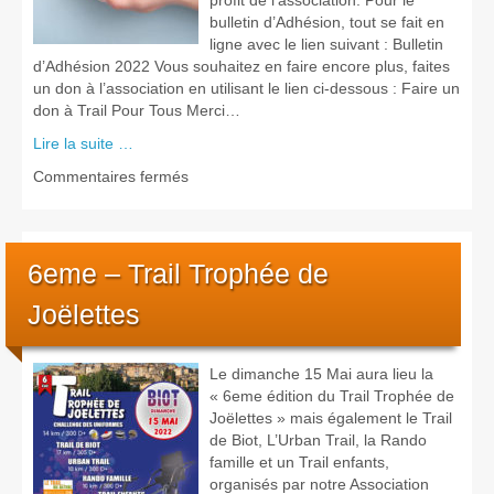
profit de l’association. Pour le
bulletin d’Adhésion, tout se fait en
ligne avec le lien suivant : Bulletin
d’Adhésion 2022 Vous souhaitez en faire encore plus, faites
un don à l’association en utilisant le lien ci-dessous : Faire un
don à Trail Pour Tous Merci…
Lire la suite …
sur
Commentaires fermés
Inscriptions
et
dons
6eme – Trail Trophée de
Joëlettes
Le dimanche 15 Mai aura lieu la
« 6eme édition du Trail Trophée de
Joëlettes » mais également le Trail
de Biot, L’Urban Trail, la Rando
famille et un Trail enfants,
organisés par notre Association