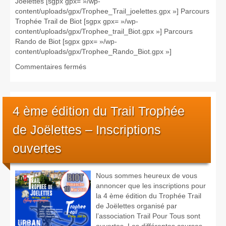
Joélettes [sgpx gpx= »/wp-
content/uploads/gpx/Trophee_Trail_joelettes.gpx »] Parcours
Trophée Trail de Biot [sgpx gpx= »/wp-
content/uploads/gpx/Trophee_trail_Biot.gpx »] Parcours
Rando de Biot [sgpx gpx= »/wp-
content/uploads/gpx/Trophee_Rando_Biot.gpx »]
sur
Commentaires fermés
4
ème
édition
du
4 ème édition du Trail Trophée
Trail
de Joëlettes – Inscriptions
Trophée
de
ouvertes
Joëlettes
–
Les
Nous sommes heureux de vous
parcours
annoncer que les inscriptions pour
la 4 ème édition du Trophée Trail
de Joëlettes organisé par
l’association Trail Pour Tous sont