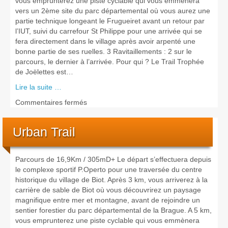
vous emprunterez une piste cyclable qui vous emmènera
vers un 2ème site du parc départemental où vous aurez une
partie technique longeant le Frugueiret avant un retour par
l’IUT, suivi du carrefour St Philippe pour une arrivée qui se
fera directement dans le village après avoir arpenté une
bonne partie de ses ruelles. 3 Ravitaillements : 2 sur le
parcours, le dernier à l’arrivée. Pour qui ? Le Trail Trophée
de Joëlettes est…
Lire la suite …
sur
Commentaires fermés
Trail
Trophée
Urban Trail
de
Joëlettes
Parcours de 16,9Km / 305mD+ Le départ s’effectuera depuis
le complexe sportif P.Operto pour une traversée du centre
historique du village de Biot. Après 3 km, vous arriverez à la
carrière de sable de Biot où vous découvrirez un paysage
magnifique entre mer et montagne, avant de rejoindre un
sentier forestier du parc départemental de la Brague. A 5 km,
vous emprunterez une piste cyclable qui vous emmènera