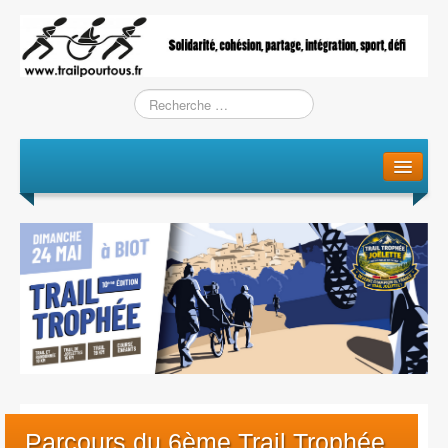
Le projet
La genèse
L’Association
L’équipe
Training / Courses
Entraînements
Parcours du 6ème Trail Trophée