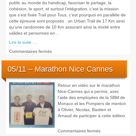
public au monde du handicap, favoriser le partage, la
cohésion, le sport, et surtout l’intégration, c’est la mission
que s’est fixée Trail pour Tous, c’est pourquoi en parallèle de
cette épreuve sont proposés : un Urban Trail de 17 Km ainsi
qu’une randonnée de 10 Km assurant ainsi la mixité entre
valides et personnes en…
Lire la suite …
sur
Commentaires fermés
Trail
Trophée
05/11 – Marathon Nice Cannes
de
Joëlettes
2019
Retour en vidéo sur le marathon
Nice-Cannes qui a permis, avec
l’aide des employées de la SBM de
Monaco et les Pompiers de menton
à Olivier, Nicolas, Bastien et
Arnaud de participer à cette édition.
sur
Commentaires fermés