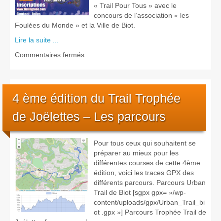
« Trail Pour Tous » avec le
concours de l’association « les
Foulées du Monde » et la Ville de Biot.
Lire la suite ...
sur
Commentaires fermés
6eme
–
Trail
Trophée
4 ème édition du Trail Trophée
de
de Joëlettes – Les parcours
Joëlettes
Pour tous ceux qui souhaitent se
préparer au mieux pour les
différentes courses de cette 4ème
édition, voici les traces GPX des
différents parcours. Parcours Urban
Trail de Biot [sgpx gpx= »/wp-
content/uploads/gpx/Urban_Trail_bi
ot .gpx »] Parcours Trophée Trail de