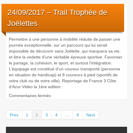
05/11
–
24/09/2017 – Trail Trophée de
Marathon
Nice
Joëlettes
Cannes
Permettre à une personne à mobilité réduite de passer une
journée exceptionnelle, sur un parcours qui lui serait
impossible de découvrir sans Joëlette, qui marquera sa vie,
et être la vedette d’une véritable épreuve sportive. Favoriser
le partage, la cohésion, le sport, et surtout l’intégration.
L’équipage est constitué d’un coureur transporté (personne
en situation de handicap) et 8 coureurs à pied (sportifs de
votre club ou de votre ville). Reportage de France 3 Côte
d’Azur Vidéo la 1ère edition :
sur
Commentaires fermés
24/09/2017
–
Trail
Prev
1
2
3
4
…
8
Next
Trophée
de
Joëlettes