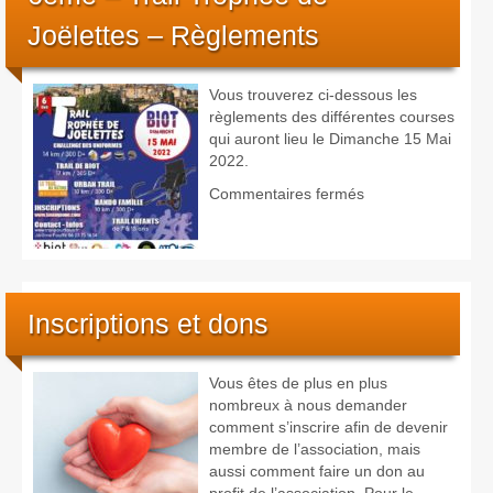
Trophée
Joëlettes – Règlements
de
Joëlettes
Vous trouverez ci-dessous les
règlements des différentes courses
qui auront lieu le Dimanche 15 Mai
2022.
sur
Commentaires fermés
6eme
–
Trail
Trophée
de
Inscriptions et dons
Joëlettes –
Règlements
Vous êtes de plus en plus
nombreux à nous demander
comment s’inscrire afin de devenir
membre de l’association, mais
aussi comment faire un don au