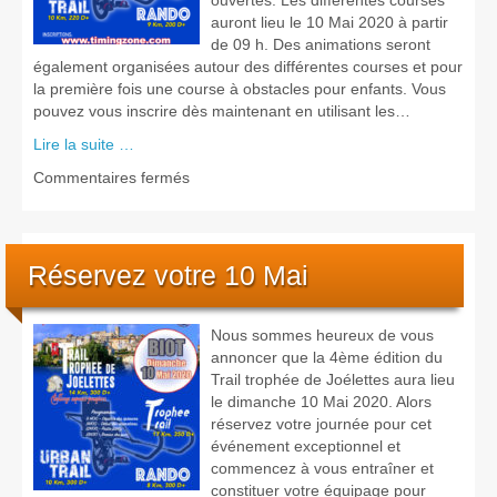
ouvertes. Les différentes courses
auront lieu le 10 Mai 2020 à partir
de 09 h. Des animations seront
également organisées autour des différentes courses et pour
la première fois une course à obstacles pour enfants. Vous
pouvez vous inscrire dès maintenant en utilisant les…
Lire la suite …
sur
Commentaires fermés
4
ème
édition
du
Réservez votre 10 Mai
Trail
Trophée
de
Nous sommes heureux de vous
Joëlettes
annoncer que la 4ème édition du
–
Trail trophée de Joélettes aura lieu
Inscriptions
le dimanche 10 Mai 2020. Alors
ouvertes
réservez votre journée pour cet
événement exceptionnel et
commencez à vous entraîner et
constituer votre équipage pour