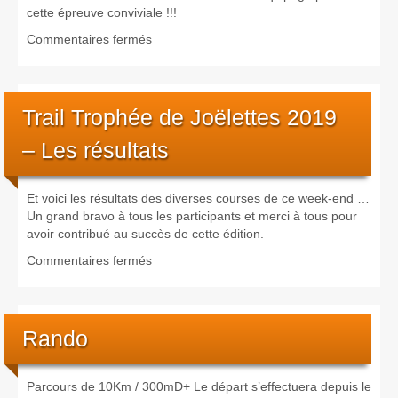
cette épreuve conviviale !!!
sur
Commentaires fermés
Réservez
votre
10
Mai
Trail Trophée de Joëlettes 2019
– Les résultats
Et voici les résultats des diverses courses de ce week-end …
Un grand bravo à tous les participants et merci à tous pour
avoir contribué au succès de cette édition.
sur
Commentaires fermés
Trail
Trophée
de
Joëlettes
Rando
2019
–
Les
Parcours de 10Km / 300mD+ Le départ s’effectuera depuis le