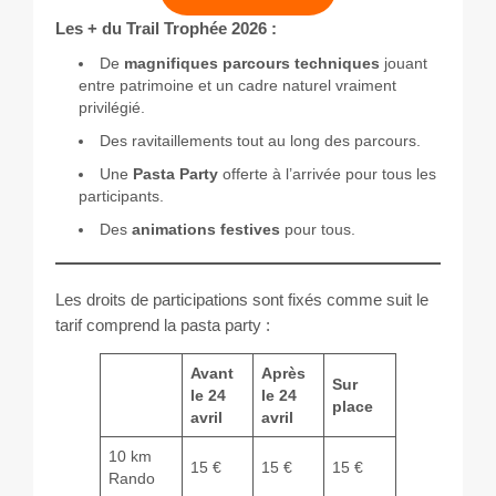
Les + du Trail Trophée 2026 :
De
magnifiques parcours techniques
jouant
entre patrimoine et un cadre naturel vraiment
privilégié.
Des ravitaillements tout au long des parcours.
Une
Pasta Party
offerte à l’arrivée pour tous les
participants.
Des
animations festives
pour tous.
Les droits de participations sont fixés comme suit le
tarif comprend la pasta party :
Avant
Après
Sur
le 24
le 24
place
avril
avril
10 km
15 €
15 €
15 €
Rando