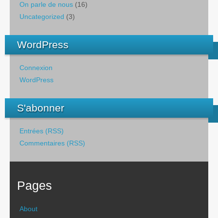
On parle de nous
(16)
Uncategorized
(3)
WordPress
Connexion
WordPress
S'abonner
Entrées (RSS)
Commentaires (RSS)
Pages
About