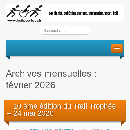
Le projet
La genèse
Archives mensuelles :
L’Association
février 2026
L’équipe
Training / Courses
10 ème édition du Trail Trophée
– 24 mai 2026
Entraînements