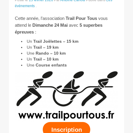
Posté le
15 février 2026
Par
Antoine Carlotti
Publié dans
Les
Les courses
évènements
.
Rugby Riviera Fauteuil
Cette année, l’association
Trail Pour Tous
vous
attend le
Dimanche 24 Mai
avec
5 superbes
épreuves
:
On parle de nous
Un
Trail Joëlettes – 15 km
Un
Trail – 19 km
Partenaires & remerciements
Une
Rando – 10 km
Un
Trail – 10 km
Partenaires
Une
Course
enfants
Remerciements
Contact
Inscription