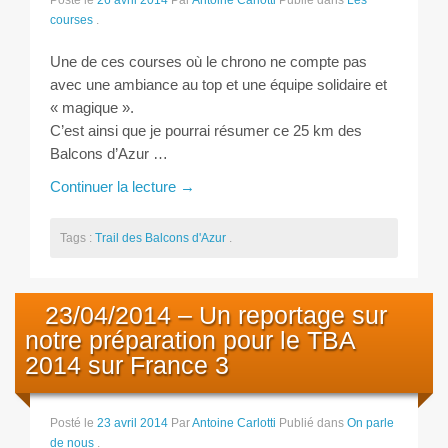
Posté le
26 avril 2014
Par
Antoine Carlotti
Publié dans
Les
Les courses
courses
.
Rugby Riviera Fauteuil
Une de ces courses où le chrono ne compte pas
avec une ambiance au top et une équipe solidaire et
« magique ».
On parle de nous
C’est ainsi que je pourrai résumer ce 25 km des
Balcons d’Azur …
Partenaires & remerciements
Continuer la lecture
→
Partenaires
Tags :
Trail des Balcons d'Azur
.
Remerciements
23/04/2014 – Un reportage sur
Contact
notre préparation pour le TBA
2014 sur France 3
Posté le
23 avril 2014
Par
Antoine Carlotti
Publié dans
On parle
de nous
.