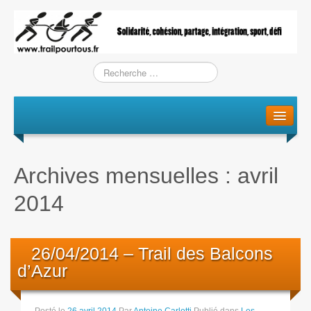
Le projet
La genèse
Archives mensuelles :
avril
L’Association
2014
L’équipe
Training / Courses
26/04/2014 – Trail des Balcons
d’Azur
Entraînements