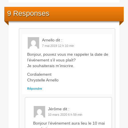
Les courses
9 Responses
Rugby Riviera Fauteuil
On parle de nous
Arnello
dit :
7 mai 2019 12 h 10 min
Partenaires & remerciements
Bonjour, pouvez vous me rappeler la date de
l’événement s’il vous plaît?
Partenaires
Je souhaiterais m’inscrire.
Remerciements
Cordialement
Chrystelle Arnello
Contact
Répondre
Jérôme
dit :
10 mars 2020 6 h 59 min
Bonjour l’événement aura lieu le 10 mai