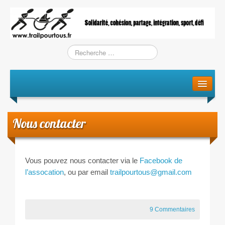
Le projet
La genèse
Nous contacter
L’Association
L’équipe
Vous pouvez nous contacter via le
Facebook de
l’assocation
, ou par email
trailpourtous@gmail.com
Training / Courses
Entraînements
9 Commentaires