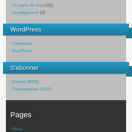
On parle de nous
(16)
Uncategorized
(3)
WordPress
Connexion
WordPress
S'abonner
Entrées (RSS)
Commentaires (RSS)
Pages
About