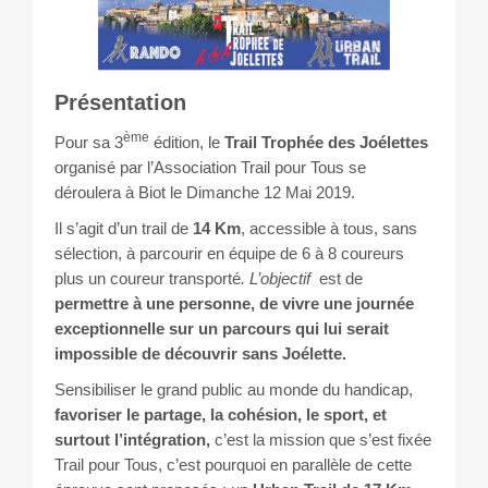
Les courses
Rugby Riviera Fauteuil
Présentation
On parle de nous
ème
Pour sa 3
édition, le
Trail Trophée des Joélettes
organisé par l’Association Trail pour Tous se
Partenaires & remerciements
déroulera à Biot le Dimanche 12 Mai 2019.
Il s’agit d’un trail de
14 Km
, accessible à tous, sans
Partenaires
sélection, à parcourir en équipe de 6 à 8 coureurs
plus un coureur transporté
.
L’objectif
est de
Remerciements
permettre à une personne, de vivre une journée
exceptionnelle sur un parcours qui lui serait
Contact
impossible de découvrir sans Joélette.
Sensibiliser le grand public au monde du handicap,
favoriser le partage, la cohésion, le sport, et
surtout l’intégration,
c’est la mission que s’est fixée
Trail pour Tous, c’est pourquoi en parallèle de cette