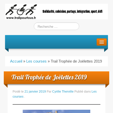
Le projet
La genèse
Accueil
»
Les courses
»
Trail Trophée de Joëlettes 2019
L’Association
Trail Trophée de Joëlettes 2019
L’équipe
Training / Courses
Posté le
21 janvier 2019
Par
Cyrille Therville
Publié dans
Les
courses
.
Entraînements