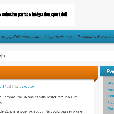
Rugby Riviera Fauteuil
On parle de nous
Partenaires & remerc
jé)
Pa
Abo
tti
Publié dans
L'équipe
.
Acc
Ent
 Jérôme, j’ai 34 ans et suis restaurateur à Biot
Nou
s.
Par
de 21 ans à jouer au rugby, j’ai voulu passer à une