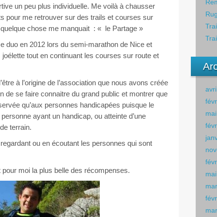
Rem
rtive un peu plus individuelle. Me voilà à chausser
Rug
 pour me retrouver sur des trails et courses sur
Tra
 quelque chose me manquait : « le Partage »
Tra
t ce duo en 2012 lors du semi-marathon de Nice et
 joélette tout en continuant les courses sur route et
Ar
’être à l’origine de l’association que nous avons créée
avr
fin de se faire connaitre du grand public et montrer que
fév
 réservée qu’aux personnes handicapées puisque le
mai
ne personne ayant un handicap, ou atteinte d’une
fév
de terrain.
jan
regardant ou en écoutant les personnes qui sont
nov
fév
t pour moi la plus belle des récompenses.
mai
mar
fév
mar