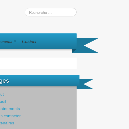
iements
Contact
ges
ut
ueil
raînements
s contacter
tenaires