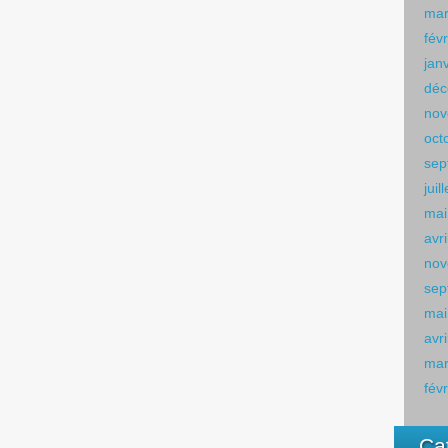
mar
fév
jan
déc
nov
oct
sep
juil
mai
avr
nov
sep
mai
avr
mar
fév
Ca