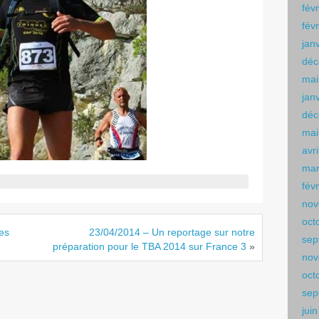
fév
fév
jan
déc
mai
jan
déc
mai
avr
mar
fév
nov
oct
mes
23/04/2014 – Un reportage sur notre
sep
préparation pour le TBA 2014 sur France 3
»
nov
oct
sep
jui