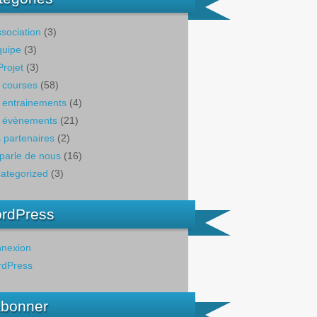
ssociation
(3)
quipe
(3)
Projet
(3)
 courses
(58)
 entrainements
(4)
 évènements
(21)
 partenaires
(2)
parle de nous
(16)
ategorized
(3)
rdPress
nexion
dPress
abonner