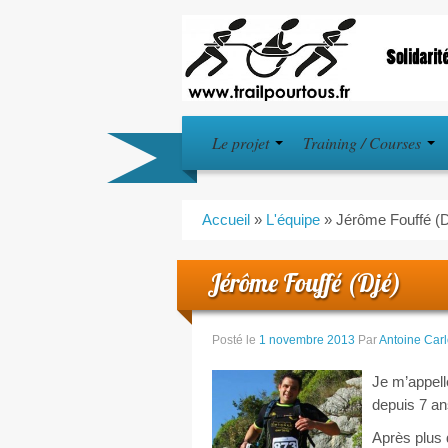
Le projet
Training / Courses
Accueil
»
L'équipe
»
Jérôme Fouffé (D
Jérôme Fouffé (Djé)
Posté le
1 novembre 2013
Par
Antoine Carlo
Je m’appelle
depuis 7 an
Après plus 