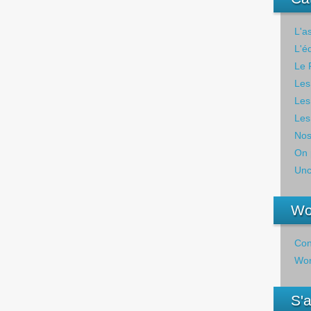
L'a
L'é
Le 
Les
Les
Les
Nos
On 
Unc
Wo
Con
Wor
S'