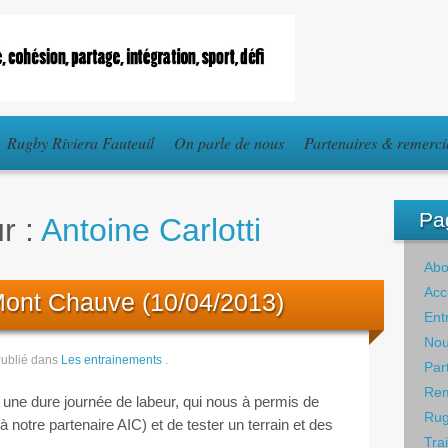
Rugby Riviera Fauteuil
On parle de nous
Partenaires & remerc
Pa
r :
Antoine Carlotti
Abo
Acc
Mont Chauve (10/04/2013)
Ent
Nou
ublié dans
Les entrainements
.
Par
Rem
une dure journée de labeur, qui nous à permis de
Rug
 notre partenaire AIC) et de tester un terrain et des
Tra