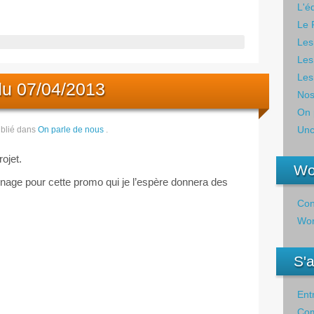
L'é
Le 
Les
Les
Les
du 07/04/2013
Nos
On 
Unc
blié dans
On parle de nous
.
rojet.
Wo
rnage pour cette promo qui je l’espère donnera des
Con
Wor
S'
Ent
Com