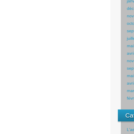
jan
déc
nov
oct
sep
juil
mai
avr
nov
sep
mai
avr
mar
fév
Ca
L'a