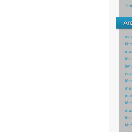
Tra
Ar
avr
fév
mai
fév
jan
nov
fév
mai
mar
fév
mar
fév
fév