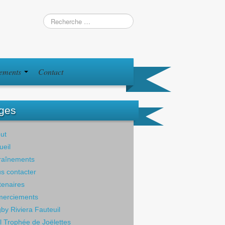
iements
Contact
ges
ut
ueil
raînements
s contacter
tenaires
erciements
by Riviera Fauteuil
il Trophée de Joëlettes