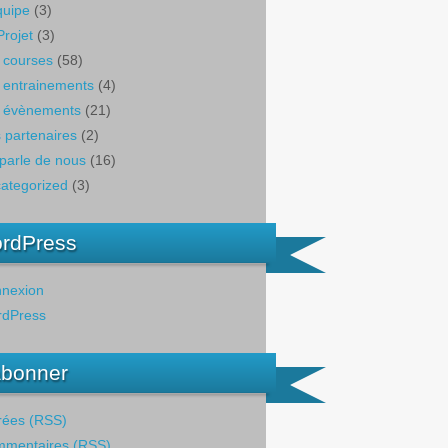
quipe
(3)
Projet
(3)
 courses
(58)
 entrainements
(4)
 évènements
(21)
 partenaires
(2)
parle de nous
(16)
ategorized
(3)
rdPress
nexion
dPress
abonner
rées (RSS)
mentaires (RSS)