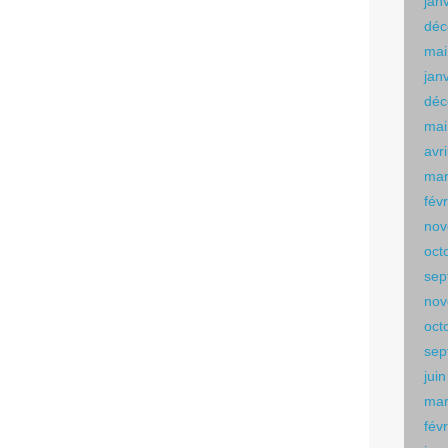
jan
déc
mai
jan
déc
mai
avr
mar
fév
nov
oct
sep
nov
oct
sep
jui
mar
fév