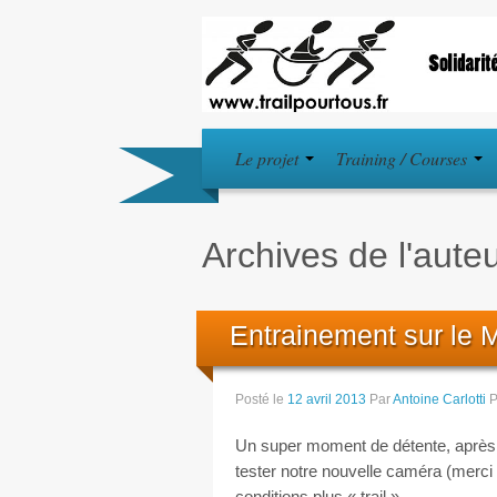
Le projet
Training / Courses
Archives de l'auteu
Entrainement sur le 
Posté le
12 avril 2013
Par
Antoine Carlotti
P
Un super moment de détente, après 
tester notre nouvelle caméra (merci à
conditions plus « trail » .