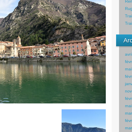
Rem
Rug
Tra
Tra
Ar
avr
fév
mai
fév
jan
nov
fév
mai
mar
fév
mar