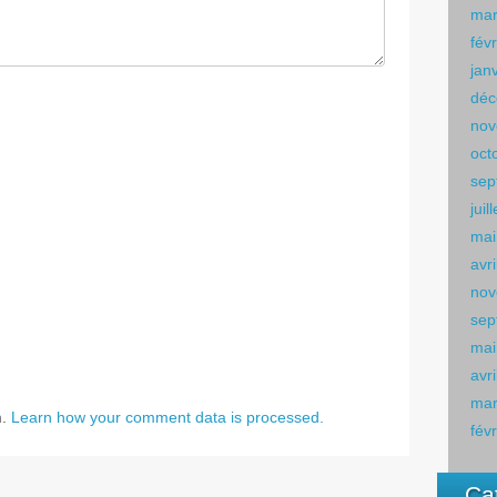
mar
fév
jan
déc
nov
oct
sep
juil
mai
avr
nov
sep
mai
avr
mar
m.
Learn how your comment data is processed.
fév
Ca