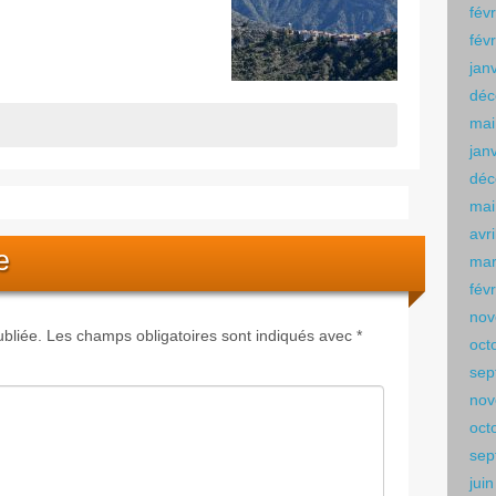
fév
fév
jan
déc
mai
jan
déc
mai
avr
e
mar
fév
nov
bliée.
Les champs obligatoires sont indiqués avec
*
oct
sep
nov
oct
sep
jui