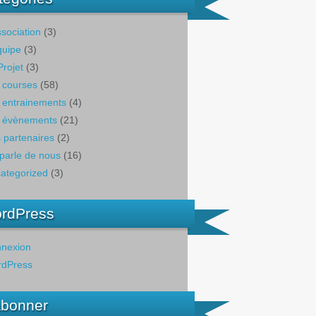
ssociation
(3)
quipe
(3)
Projet
(3)
 courses
(58)
 entrainements
(4)
 évènements
(21)
 partenaires
(2)
parle de nous
(16)
ategorized
(3)
rdPress
nexion
dPress
abonner