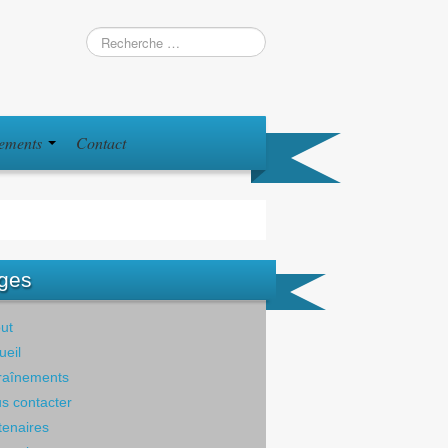
iements
Contact
ges
ut
ueil
raînements
s contacter
tenaires