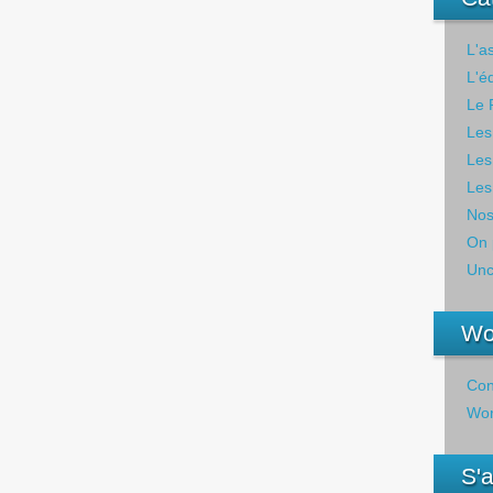
L'a
L'é
Le 
Les
Les
Les
Nos
On 
Unc
Wo
Con
Wor
S'