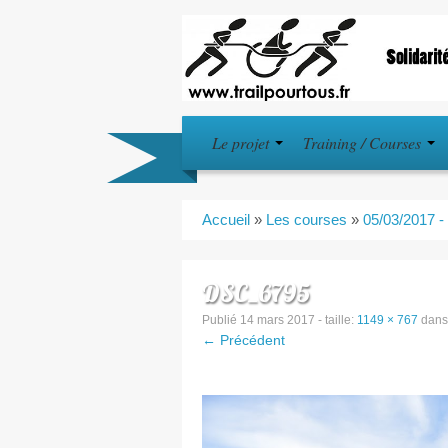
Le projet
Training / Courses
Accueil
»
Les courses
»
05/03/2017 - 
DSC_6795
Publié
14 mars 2017
- taille:
1149 × 767
dan
← Précédent