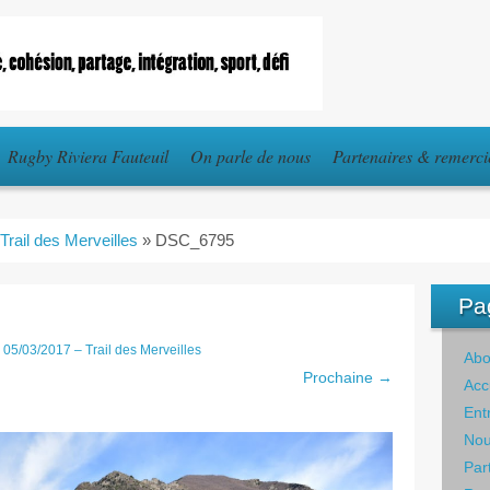
Rugby Riviera Fauteuil
On parle de nous
Partenaires & remerc
Trail des Merveilles
»
DSC_6795
Pa
s
05/03/2017 – Trail des Merveilles
Abo
Prochaine →
Acc
Ent
Nou
Par