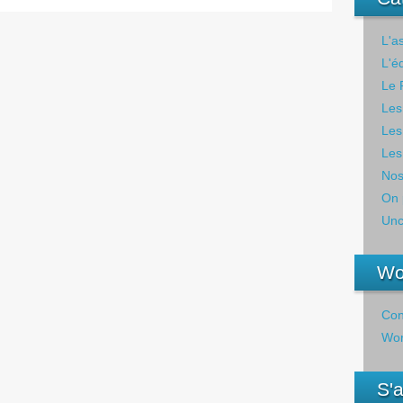
L'a
L'é
Le 
Les
Les
Les
Nos
On 
Unc
Wo
Con
Wor
S'