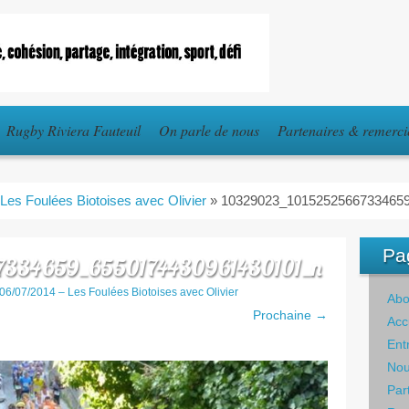
Rugby Riviera Fauteuil
On parle de nous
Partenaires & remerc
 Les Foulées Biotoises avec Olivier
»
10329023_1015252566733465
Pa
7334659_6550174430961430101_n
06/07/2014 – Les Foulées Biotoises avec Olivier
Abo
Prochaine →
Acc
Ent
Nou
Par