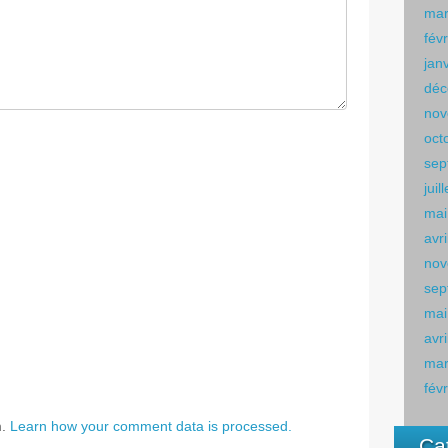
mar
fév
jan
déc
nov
oct
sep
juil
mai
avr
nov
sep
mai
avr
mar
fév
m.
Learn how your comment data is processed.
Ca