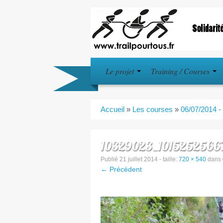
Le projet
Training / Courses
Accueil
»
Les courses
»
06/07/2014 -
10329023_1015252566
Publié
21 juillet 2014
- taille:
720 × 540
dans
← Précédent