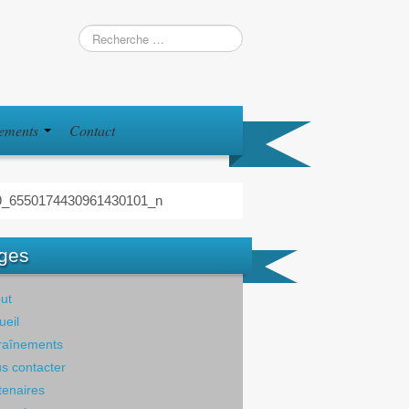
iements
Contact
9_6550174430961430101_n
ges
ut
ueil
raînements
s contacter
tenaires