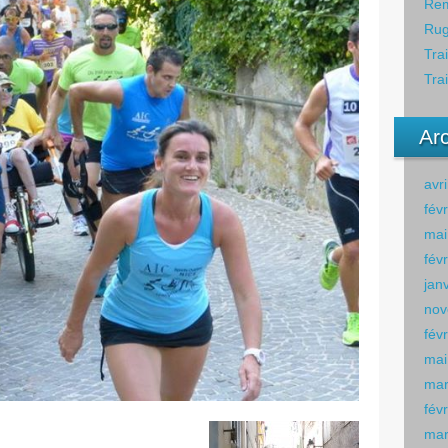
Rem
Rug
Tra
Tra
Ar
avr
fév
mai
fév
jan
nov
fév
mai
mar
fév
mar