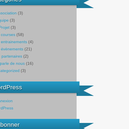
ssociation
(3)
quipe
(3)
Projet
(3)
 courses
(58)
 entrainements
(4)
 évènements
(21)
 partenaires
(2)
parle de nous
(16)
ategorized
(3)
rdPress
nexion
dPress
abonner