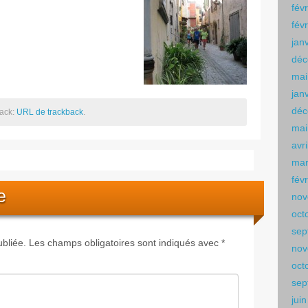
fév
fév
jan
déc
mai
jan
déc
back:
URL de trackback
.
mai
avr
mar
fév
e
nov
oct
sep
bliée.
Les champs obligatoires sont indiqués avec
*
nov
oct
sep
jui