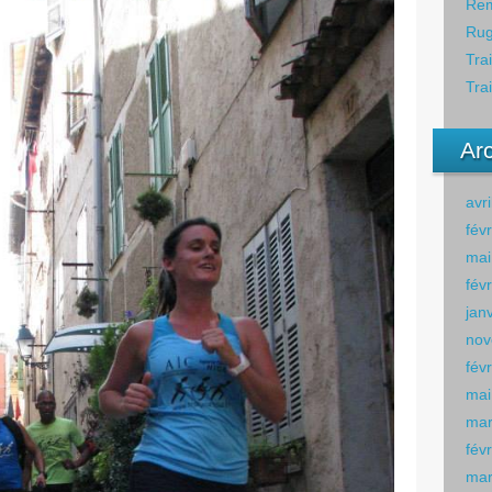
Rem
Rug
Tra
Tra
Ar
avr
fév
mai
fév
jan
nov
fév
mai
mar
fév
mar