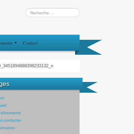
iements
Contact
9_3451894888398233132_n
ges
ut
ueil
raînements
s contacter
tenaires