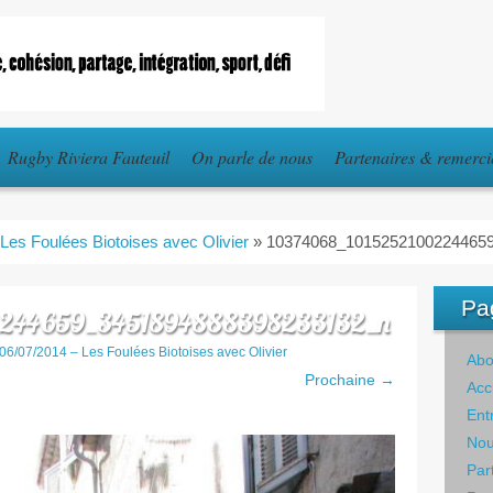
Rugby Riviera Fauteuil
On parle de nous
Partenaires & remerc
 Les Foulées Biotoises avec Olivier
»
10374068_1015252100224465
Pa
2244659_3451894888398233132_n
06/07/2014 – Les Foulées Biotoises avec Olivier
Abo
Prochaine →
Acc
Ent
Nou
Par