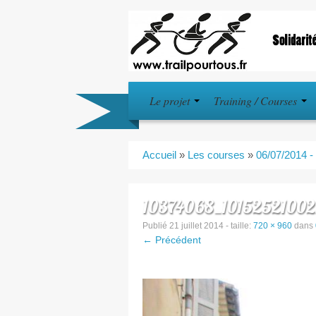
Le projet
Training / Courses
Accueil
»
Les courses
»
06/07/2014 -
10374068_1015252100
Publié
21 juillet 2014
- taille:
720 × 960
dans
← Précédent