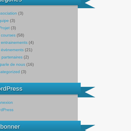
ssociation
(3)
quipe
(3)
Projet
(3)
 courses
(58)
 entrainements
(4)
 évènements
(21)
 partenaires
(2)
parle de nous
(16)
ategorized
(3)
rdPress
nexion
dPress
abonner