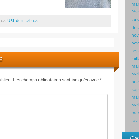
mar
fév
jan
back:
URL de trackback
.
déc
nov
oct
sep
e
juil
mai
avr
bliée.
Les champs obligatoires sont indiqués avec
*
nov
sep
mai
avr
mar
fév
Ca