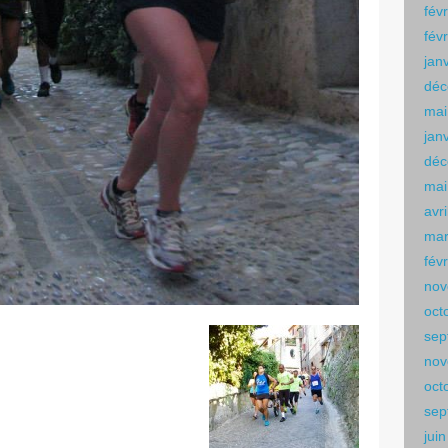
fév
fév
jan
déc
mai
jan
déc
mai
avr
mar
fév
nov
oct
sep
nov
oct
sep
jui