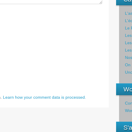
L'a
L'é
Le 
Les
Les
Les
Nos
On 
Unc
Wo
m.
Learn how your comment data is processed.
Con
Wor
S'