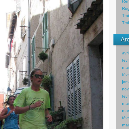
Rem
Rug
Tra
Tra
Ar
avr
fév
mai
fév
jan
nov
fév
mai
mar
fév
mar