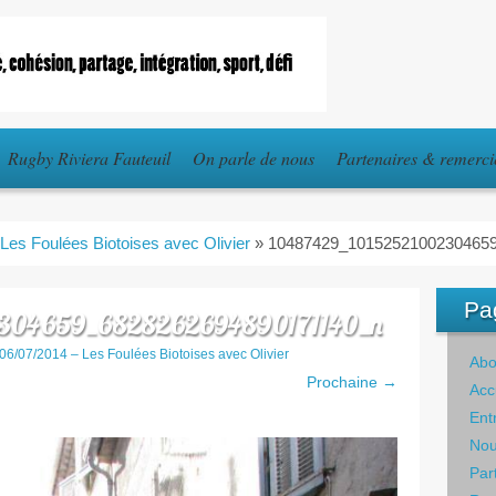
Rugby Riviera Fauteuil
On parle de nous
Partenaires & remerc
 Les Foulées Biotoises avec Olivier
»
10487429_1015252100230465
Pa
2304659_6828262694890171140_n
06/07/2014 – Les Foulées Biotoises avec Olivier
Abo
Prochaine →
Acc
Ent
Nou
Par