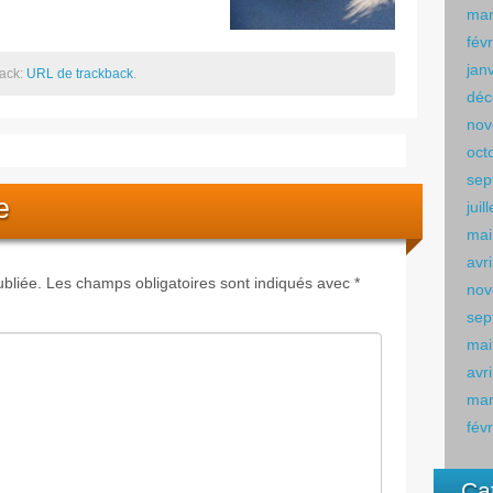
mar
fév
jan
back:
URL de trackback
.
déc
nov
oct
sep
e
juil
mai
avr
bliée.
Les champs obligatoires sont indiqués avec
*
nov
sep
mai
avr
mar
fév
Ca