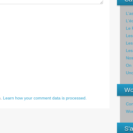
L'a
L'é
Le 
Les
Les
Les
Nos
On 
Unc
Wo
m.
Learn how your comment data is processed.
Con
Wor
S'