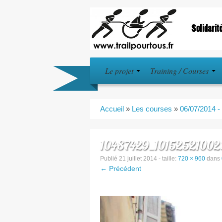
Le projet
Training / Courses
Accueil
»
Les courses
»
06/07/2014 -
10487429_1015252100
Publié
21 juillet 2014
- taille:
720 × 960
dans
← Précédent