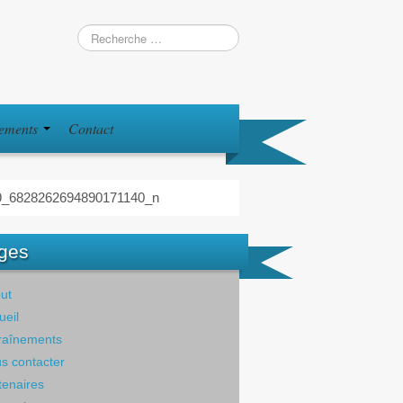
iements
Contact
9_6828262694890171140_n
ges
ut
ueil
raînements
s contacter
tenaires