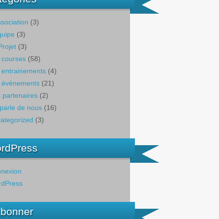
ssociation
(3)
quipe
(3)
Projet
(3)
 courses
(58)
 entrainements
(4)
 évènements
(21)
 partenaires
(2)
parle de nous
(16)
ategorized
(3)
rdPress
nexion
dPress
abonner