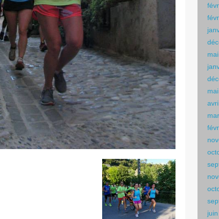
fév
fév
jan
déc
mai
jan
déc
mai
avr
mar
fév
nov
oct
sep
nov
oct
sep
jui