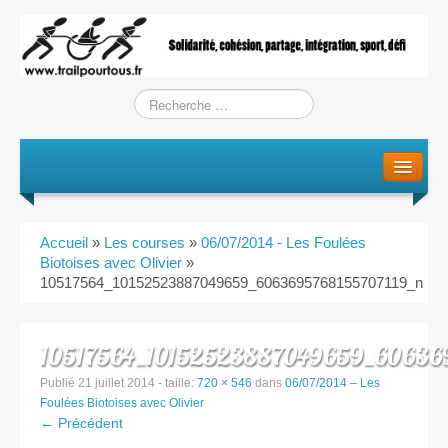
Le projet
La genèse
Accueil
»
Les courses
»
06/07/2014 - Les Foulées
L’Association
Biotoises avec Olivier
»
10517564_10152523887049659_6063695768155707119_n
L’équipe
10517564_10152523887049659_606369
Training / Courses
Publié
21 juillet 2014
- taille:
720 × 546
dans
06/07/2014 – Les
Foulées Biotoises avec Olivier
Entraînements
← Précédent