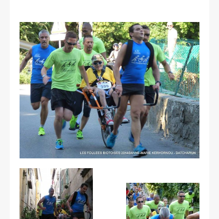
Les courses
Rugby Riviera Fauteuil
On parle de nous
Partenaires & remerciements
Partenaires
Remerciements
Contact