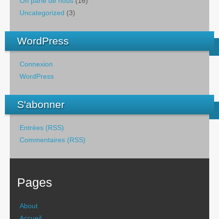
On parle de nous
(16)
Uncategorized
(3)
WordPress
Connexion
WordPress
S'abonner
Entrées (RSS)
Commentaires (RSS)
Pages
About
Accueil