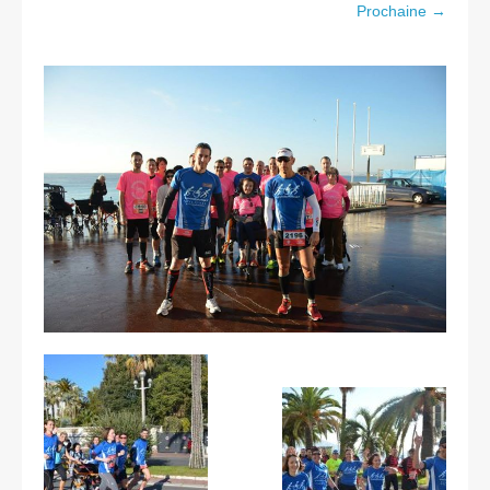
Les courses
Prochaine →
Rugby Riviera Fauteuil
On parle de nous
Partenaires & remerciements
Partenaires
Remerciements
Contact