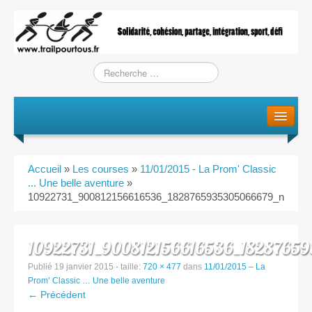
Le projet
La genèse
Accueil
»
Les courses
»
11/01/2015 - La Prom' Classic
L’Association
... Une belle aventure
»
10922731_900812156616536_1828765935305066679_n
L’équipe
10922731_900812156616536_1828765
Training / Courses
Publié
19 janvier 2015
- taille:
720 × 477
dans
11/01/2015 – La
Prom’ Classic … Une belle aventure
Entraînements
← Précédent