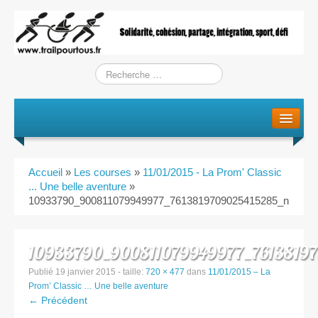
Le projet
La genèse
Accueil
»
Les courses
»
11/01/2015 - La Prom' Classic
L’Association
... Une belle aventure
»
10933790_900811079949977_7613819709025415285_n
L’équipe
10933790_900811079949977_7613819
Training / Courses
Publié
19 janvier 2015
- taille:
720 × 477
dans
11/01/2015 – La
Prom’ Classic … Une belle aventure
Entraînements
← Précédent