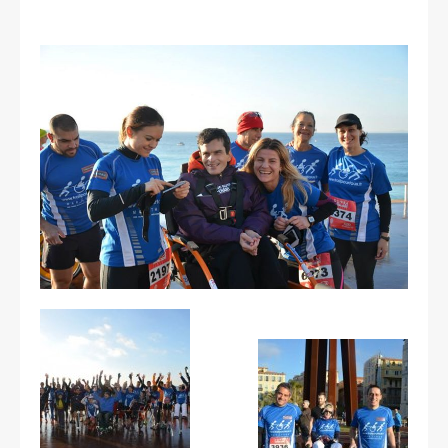
Les courses
Rugby Riviera Fauteuil
On parle de nous
Partenaires & remerciements
Partenaires
Remerciements
Contact