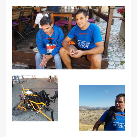
Les courses
Rugby Riviera Fauteuil
On parle de nous
Partenaires & remerciements
Partenaires
Remerciements
Contact