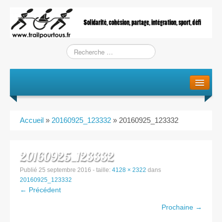
Le projet
La genèse
Accueil
»
20160925_123332
»
20160925_123332
L’Association
L’équipe
20160925_123332
Publié
25 septembre 2016
- taille:
4128 × 2322
dans
Training / Courses
20160925_123332
← Précédent
Entraînements
Prochaine →