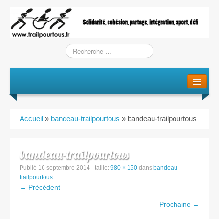
Le projet
La genèse
Accueil
»
bandeau-trailpourtous
»
bandeau-trailpourtous
L’Association
L’équipe
bandeau-trailpourtous
Publié
16 septembre 2014
- taille:
980 × 150
dans
bandeau-
Training / Courses
trailpourtous
← Précédent
Entraînements
Prochaine →