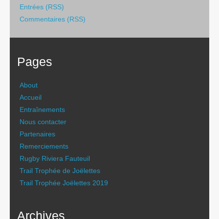
Entrées (RSS)
Commentaires (RSS)
Pages
About
Accueil
Entraînements
Nous contacter
Partenaires
Remerciements
Rugby Riviera Fauteuil
Trail Trophée de Joëlettes
Trail Trophée Joëlettes 2019
Archives