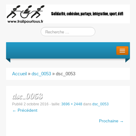
Le projet
La genèse
Accueil
»
dsc_0053
»
dsc_0053
L’Association
L’équipe
dsc_0053
Publié
2 octobre 2016
- taille:
3696 × 2448
dans
dsc_0053
Training / Courses
← Précédent
Prochaine →
Entraînements