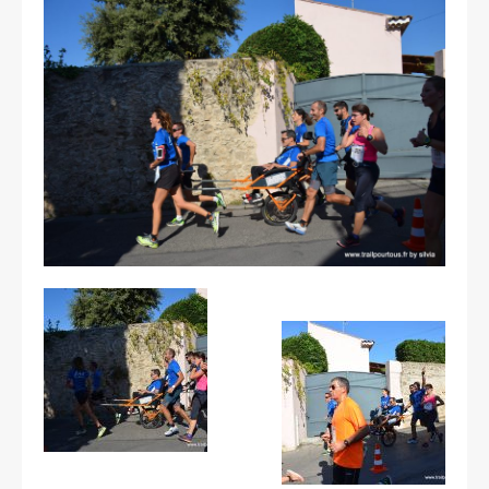
Les courses
Rugby Riviera Fauteuil
On parle de nous
Partenaires & remerciements
Partenaires
Remerciements
Contact