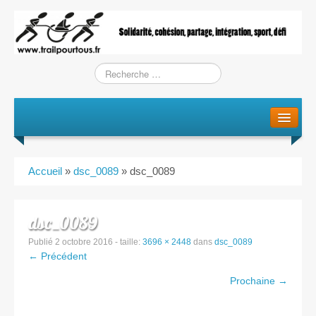
Le projet
La genèse
Accueil
»
dsc_0089
»
dsc_0089
L’Association
L’équipe
dsc_0089
Publié
2 octobre 2016
- taille:
3696 × 2448
dans
dsc_0089
Training / Courses
← Précédent
Prochaine →
Entraînements