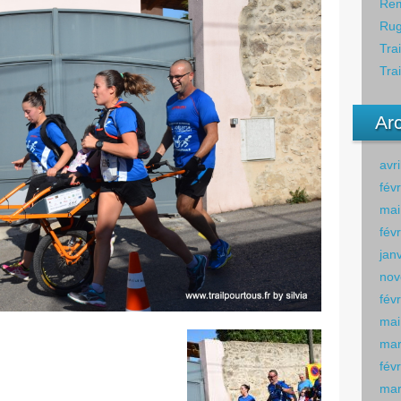
Rem
Rug
Tra
Tra
Ar
avr
fév
mai
fév
jan
nov
fév
mai
mar
fév
mar