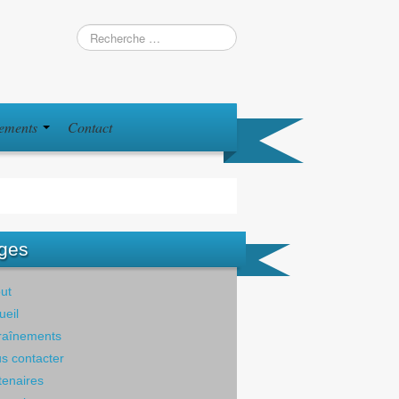
iements
Contact
ges
ut
ueil
raînements
s contacter
tenaires