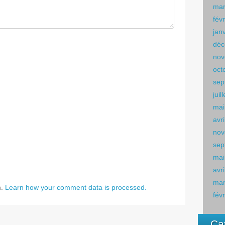
mar
fév
jan
déc
nov
oct
sep
juil
mai
avr
nov
sep
mai
avr
mar
m.
Learn how your comment data is processed.
fév
Ca