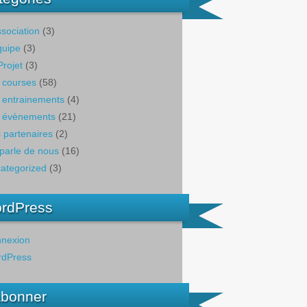
ssociation
(3)
quipe
(3)
Projet
(3)
 courses
(58)
 entrainements
(4)
 évènements
(21)
 partenaires
(2)
parle de nous
(16)
ategorized
(3)
rdPress
nexion
dPress
abonner