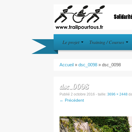
Le projet
Training / Courses
Accueil
»
dsc_0098
»
dsc_0098
dsc_0098
Publié
2 octobre 2016
- taille:
3696 × 2448
d
← Précédent