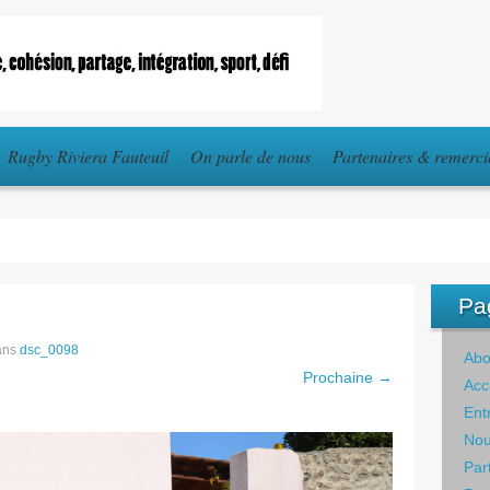
Rugby Riviera Fauteuil
On parle de nous
Partenaires & remerc
Pa
ans
dsc_0098
Abo
Prochaine →
Acc
Ent
Nou
Par