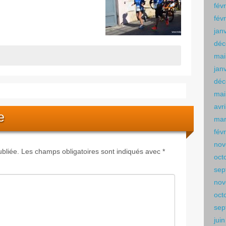
fév
fév
jan
déc
mai
jan
déc
mai
avr
e
mar
fév
nov
bliée.
Les champs obligatoires sont indiqués avec
*
oct
sep
nov
oct
sep
jui