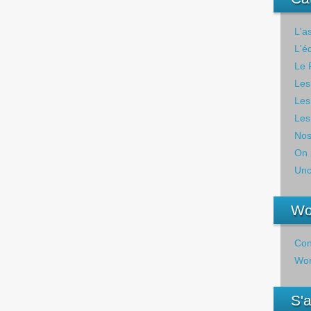
L'a
L'é
Le 
Les
Les
Les
Nos
On 
Unc
Wo
Con
Wor
S'