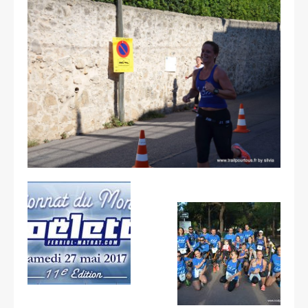
Les courses
Rugby Riviera Fauteuil
On parle de nous
Partenaires & remerciements
Partenaires
Remerciements
Contact