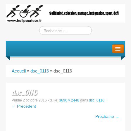
Le projet
La genèse
Accueil
»
dsc_0116
»
dsc_0116
L’Association
L’équipe
dsc_0116
Publié
2 octobre 2016
- taille:
3696 × 2448
dans
dsc_0116
Training / Courses
← Précédent
Prochaine →
Entraînements