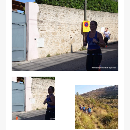
Les courses
Rugby Riviera Fauteuil
On parle de nous
Partenaires & remerciements
Partenaires
Remerciements
Contact