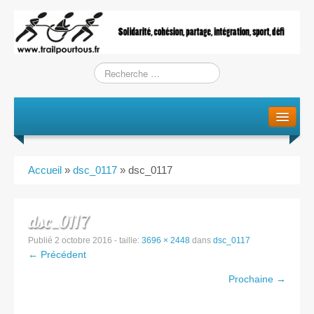
Le projet
La genèse
Accueil
»
dsc_0117
»
dsc_0117
L’Association
L’équipe
dsc_0117
Publié
2 octobre 2016
- taille:
3696 × 2448
dans
dsc_0117
Training / Courses
← Précédent
Prochaine →
Entraînements