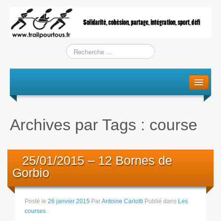
Le projet
La genèse
Archives par Tags :
course
L’Association
L’équipe
25/01/2015 – 12 Bornes de
Gorbio
Training / Courses
Entraînements
Posté le
26 janvier 2015
Par
Antoine Carlotti
Publié dans
Les
courses
.