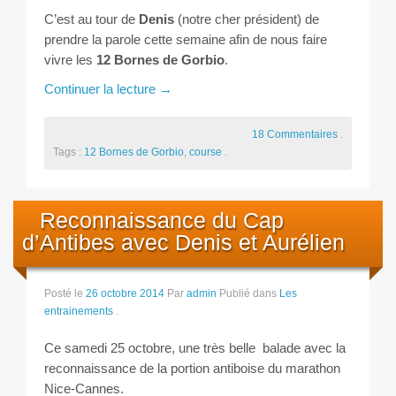
Les courses
C’est au tour de
Denis
(notre cher président) de
prendre la parole cette semaine afin de nous faire
Rugby Riviera Fauteuil
vivre les
12 Bornes de Gorbio
.
Continuer la lecture
→
On parle de nous
18 Commentaires
.
Partenaires & remerciements
Tags :
12 Bornes de Gorbio
,
course
.
Partenaires
Reconnaissance du Cap
Remerciements
d’Antibes avec Denis et Aurélien
Contact
Posté le
26 octobre 2014
Par
admin
Publié dans
Les
entrainements
.
Ce samedi 25 octobre, une très belle balade avec la
reconnaissance de la portion antiboise du marathon
Nice-Cannes.