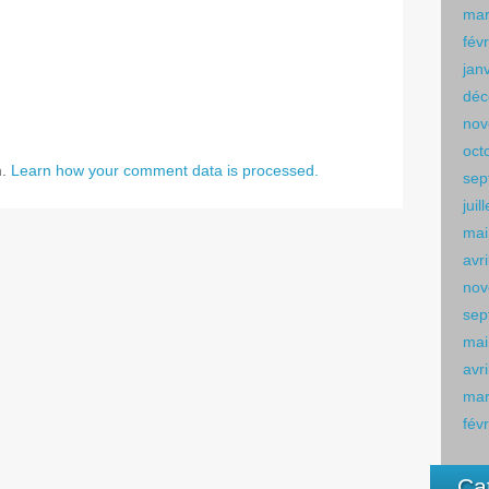
mar
fév
jan
déc
nov
oct
m.
Learn how your comment data is processed.
sep
juil
mai
avr
nov
sep
mai
avr
mar
fév
Ca