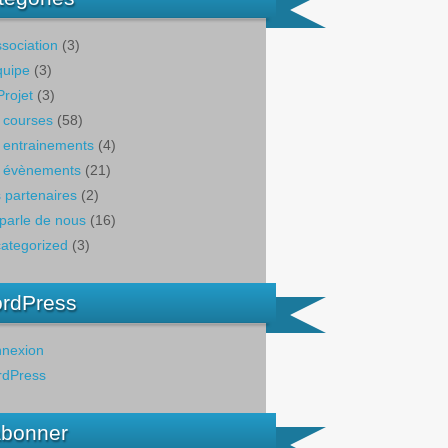
ssociation
(3)
quipe
(3)
Projet
(3)
 courses
(58)
 entrainements
(4)
 évènements
(21)
 partenaires
(2)
parle de nous
(16)
ategorized
(3)
rdPress
nexion
dPress
abonner