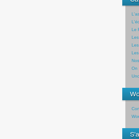
L'a
L'é
Le 
Les
Les
Les
Nos
On 
Unc
Wo
Con
Wor
S'