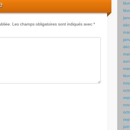
e
fév
fév
jan
bliée.
Les champs obligatoires sont indiqués avec
*
déc
mai
jan
déc
mai
avr
mar
fév
nov
oct
sep
nov
oct
sep
jui