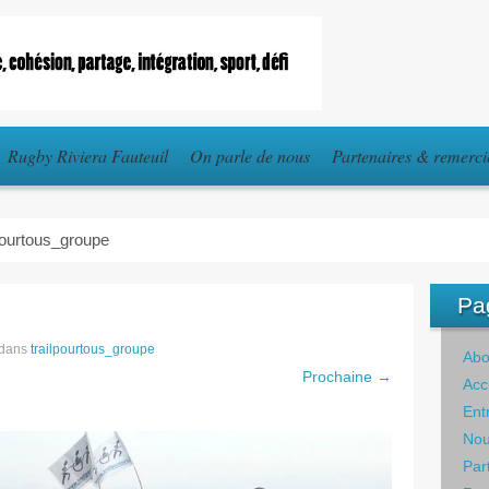
Rugby Riviera Fauteuil
On parle de nous
Partenaires & remerc
lpourtous_groupe
Pa
dans
trailpourtous_groupe
Abo
Prochaine →
Acc
Ent
Nou
Par