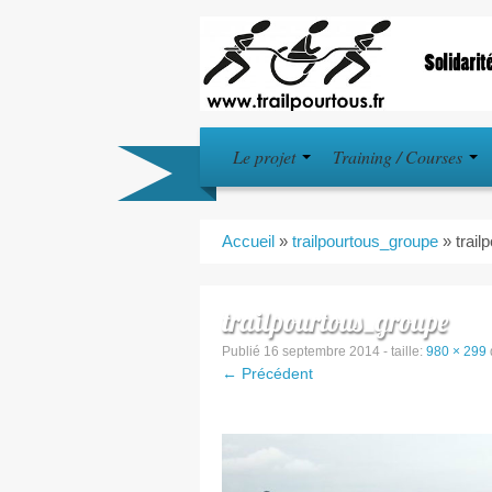
Le projet
Training / Courses
Accueil
»
trailpourtous_groupe
»
trai
trailpourtous_groupe
Publié
16 septembre 2014
- taille:
980 × 299
← Précédent