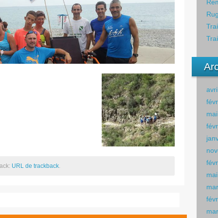
Rem
Rug
Tra
Tra
Ar
avr
fév
mai
fév
jan
nov
fév
back:
URL de trackback
.
mai
mar
fév
mar