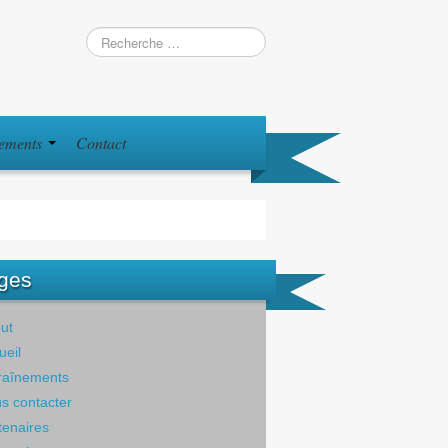
iements
Contact
ges
ut
ueil
raînements
s contacter
tenaires