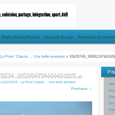
Rugby Riviera Fauteuil
On parle de nous
Partenaires & remerc
La Prom' Classic ... Une belle aventure
»
10635746_9008124766165
Pa
6504_9160194704494490215_n
s
11/01/2015 – La Prom’ Classic … Une belle aventure
Abo
Prochaine →
Acc
Ent
Nou
Par