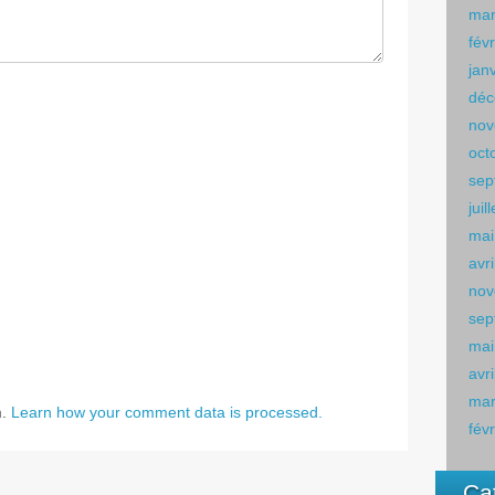
mar
fév
jan
déc
nov
oct
sep
juil
mai
avr
nov
sep
mai
avr
mar
m.
Learn how your comment data is processed.
fév
Ca