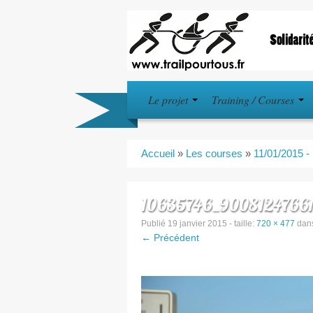
Le projet
Training / Courses
Accueil
»
Les courses
»
11/01/2015 - 
10635746_90081247661
Publié
19 janvier 2015
- taille:
720 × 477
dan
← Précédent