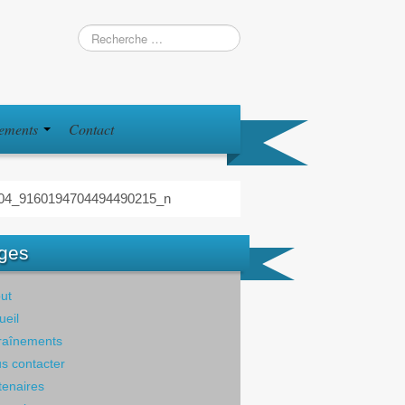
iements
Contact
04_9160194704494490215_n
ges
ut
ueil
raînements
s contacter
tenaires