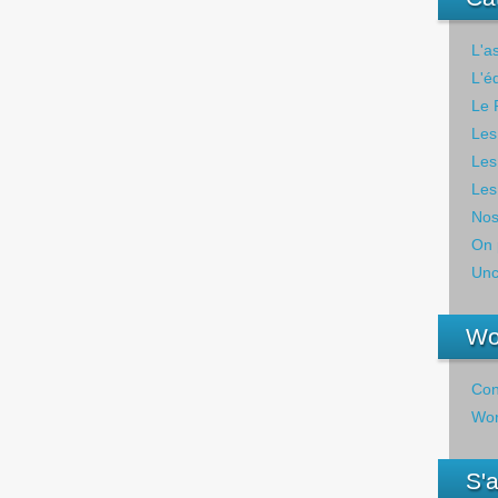
L'a
L'é
Le 
Les
Les
Les
Nos
On 
Unc
Wo
Con
Wor
S'