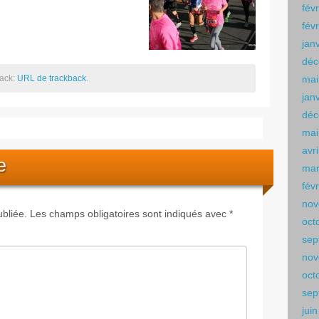
fév
fév
jan
déc
back:
URL de trackback
.
mai
jan
déc
mai
avr
e
mar
fév
nov
bliée.
Les champs obligatoires sont indiqués avec
*
oct
sep
nov
oct
sep
jui