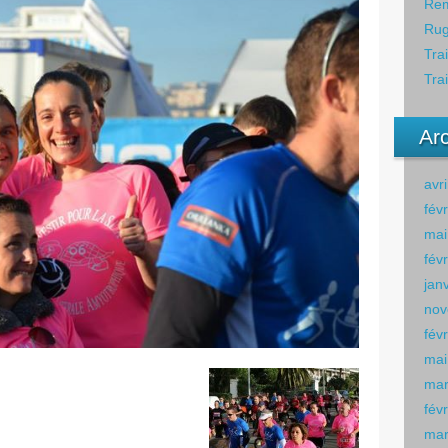
Rem
Rug
Tra
Tra
Ar
avr
fév
mai
fév
jan
nov
fév
mai
mar
fév
mar