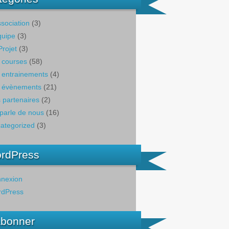
ssociation
(3)
quipe
(3)
Projet
(3)
 courses
(58)
 entrainements
(4)
 évènements
(21)
 partenaires
(2)
parle de nous
(16)
ategorized
(3)
rdPress
nexion
dPress
abonner