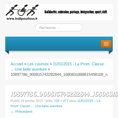
Le projet
La genèse
Accueil
»
Les courses
»
11/01/2015 - La Prom' Classic
L’Association
... Une belle aventure
»
10897786_900815743282844_1680831888615498108_n
L’équipe
10897786_900815743282844_16808318
Training / Courses
Publié
19 janvier 2015
- taille:
720 × 477
dans
11/01/2015 – La
Prom’ Classic … Une belle aventure
Entraînements
← Précédent