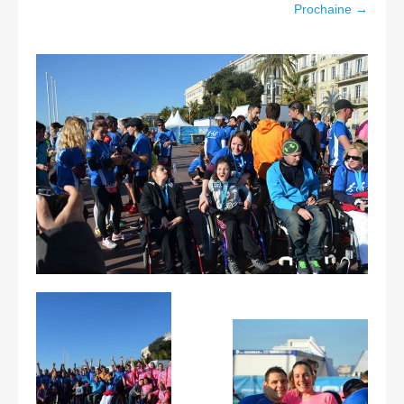
Les courses
Prochaine →
Rugby Riviera Fauteuil
On parle de nous
Partenaires & remerciements
Partenaires
Remerciements
Contact