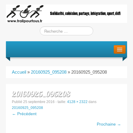
Le projet
La genèse
Accueil
»
20160925_095208
»
20160925_095208
L’Association
L’équipe
20160925_095208
Publié
25 septembre 2016
- taille:
4128 × 2322
dans
Training / Courses
20160925_095208
← Précédent
Entraînements
Prochaine →