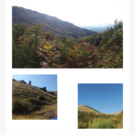
Les courses
Rugby Riviera Fauteuil
On parle de nous
Partenaires & remerciements
Partenaires
Remerciements
Contact