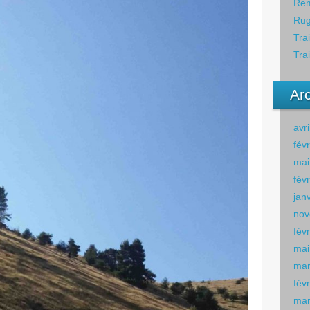
Rem
Rug
Tra
Tra
Ar
avr
fév
mai
fév
jan
nov
fév
mai
mar
fév
mar