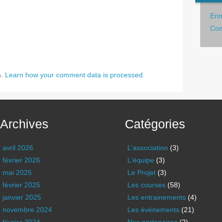
Ent
Com
m.
Learn how your comment data is processed.
Archives
Catégories
avril 2026
L'association
(3)
février 2026
L'équipe
(3)
mai 2025
Le Projet
(3)
février 2025
Les courses
(58)
janvier 2025
Les entrainements
(4)
novembre 2024
Les évènements
(21)