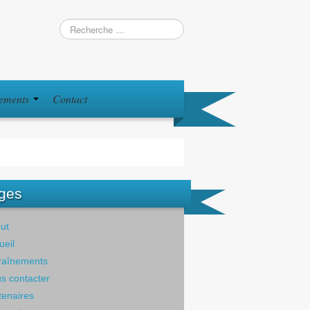
iements
Contact
ges
ut
ueil
raînements
s contacter
tenaires