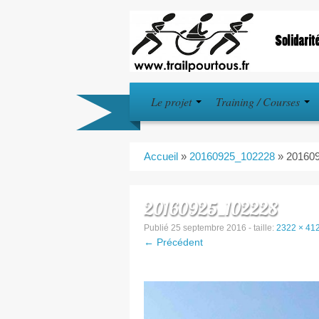
Le projet
Training / Courses
Accueil
»
20160925_102228
»
20160
20160925_102228
Publié
25 septembre 2016
- taille:
2322 × 41
← Précédent