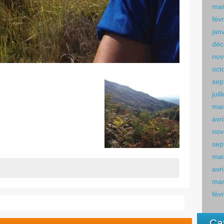
mar
fév
jan
déc
nov
oct
sep
juil
mai
avr
nov
sep
mai
avr
mar
fév
Ca