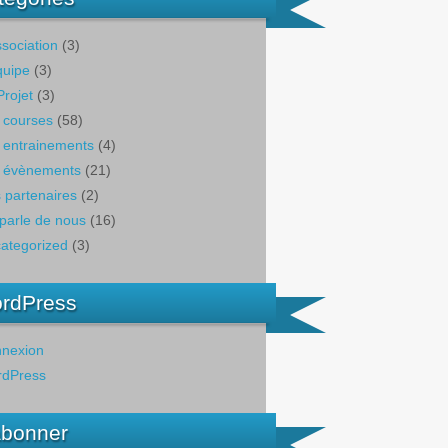
ssociation
(3)
quipe
(3)
Projet
(3)
 courses
(58)
 entrainements
(4)
 évènements
(21)
 partenaires
(2)
parle de nous
(16)
ategorized
(3)
rdPress
nexion
dPress
abonner