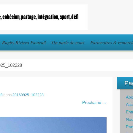
Rugby Riviera Fauteuil
On parle de nous
Partenaires & remerc
925_102228
Pa
28
dans
20160925_102228
Abo
Prochaine →
Acc
Ent
Nou
Par