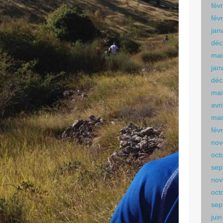
fév
fév
jan
déc
mai
jan
déc
mai
avr
mar
fév
nov
oct
sep
nov
oct
sep
jui