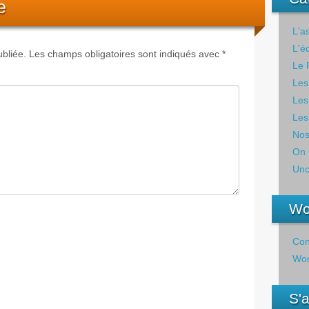
e
L'a
L'é
bliée.
Les champs obligatoires sont indiqués avec
*
Le 
Les
Les
Les
Nos
On 
Unc
Wo
Con
Wor
S'