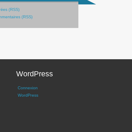
rées (RSS)
mentaires (RSS)
WordPress
Connexion
WordPress