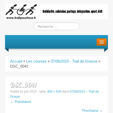
Le projet
La genèse
Accueil
»
Les courses
»
07/06/2015 - Trail de Grasse
»
L’Association
DSC_0041
L’équipe
DSC_0041
Training / Courses
Publié
22 juin 2015
- taille:
800 × 530
dans
07/06/2015 – Trail de
Grasse
← Précédent
Entraînements
Prochaine →