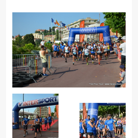
Les courses
Rugby Riviera Fauteuil
On parle de nous
Partenaires & remerciements
Partenaires
Remerciements
Contact