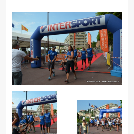
Les courses
Rugby Riviera Fauteuil
On parle de nous
Partenaires & remerciements
Partenaires
Remerciements
Contact