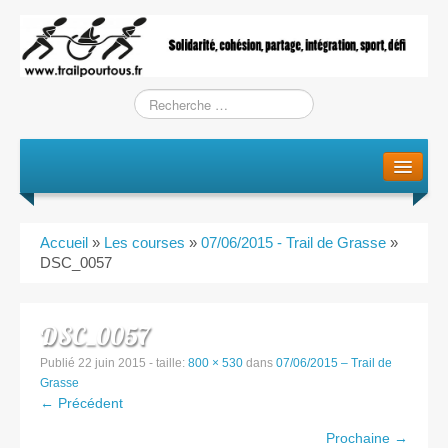
Le projet
La genèse
Accueil
»
Les courses
»
07/06/2015 - Trail de Grasse
»
L’Association
DSC_0057
L’équipe
DSC_0057
Training / Courses
Publié
22 juin 2015
- taille:
800 × 530
dans
07/06/2015 – Trail de
Grasse
← Précédent
Entraînements
Prochaine →