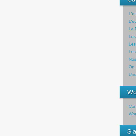
L'a
L'é
Le 
Les
Les
Les
Nos
On 
Unc
Wo
Con
Wor
S'