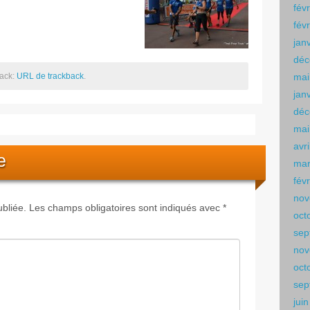
fév
fév
jan
déc
back:
URL de trackback
.
mai
jan
déc
mai
avr
e
mar
fév
nov
bliée.
Les champs obligatoires sont indiqués avec
*
oct
sep
nov
oct
sep
jui