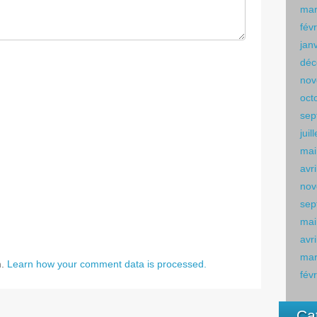
mar
fév
jan
déc
nov
oct
sep
juil
mai
avr
nov
sep
mai
avr
mar
m.
Learn how your comment data is processed.
fév
Ca