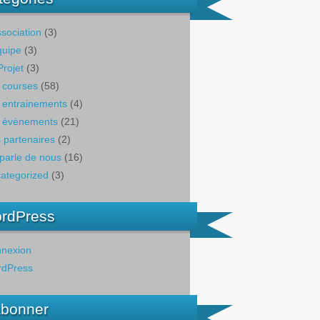
ssociation
(3)
quipe
(3)
Projet
(3)
 courses
(58)
 entrainements
(4)
 évènements
(21)
 partenaires
(2)
parle de nous
(16)
ategorized
(3)
rdPress
nexion
dPress
abonner