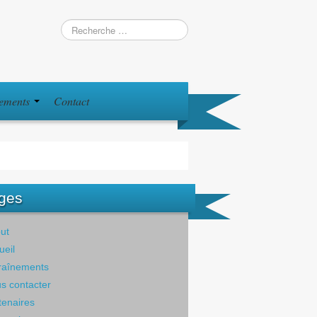
iements
Contact
ges
ut
ueil
raînements
s contacter
tenaires