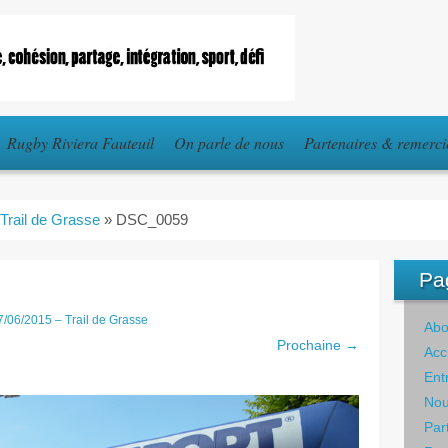
Rugby Riviera Fauteuil
On parle de nous
Partenaires & remerc
 Trail de Grasse
»
DSC_0059
Pa
7/06/2015 – Trail de Grasse
Abo
Prochaine →
Acc
Ent
Nou
Par