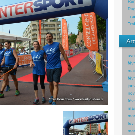
Rem
Rug
Tra
Tra
Ar
avr
fév
mai
fév
jan
nov
fév
mai
mar
fév
mar