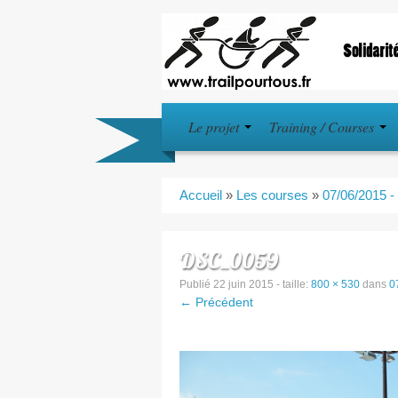
Le projet
Training / Courses
Accueil
»
Les courses
»
07/06/2015 -
DSC_0059
Publié
22 juin 2015
- taille:
800 × 530
dans
0
← Précédent