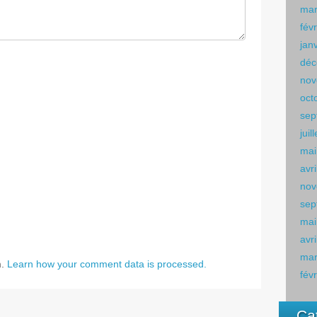
mar
fév
jan
déc
nov
oct
sep
juil
mai
avr
nov
sep
mai
avr
mar
m.
Learn how your comment data is processed.
fév
Ca