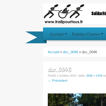
Le projet
Training / Courses
Accueil
»
dsc_0046
»
dsc_0046
dsc_0046
Publié
2 octobre 2016
- taille:
3696 × 2448
d
← Précédent