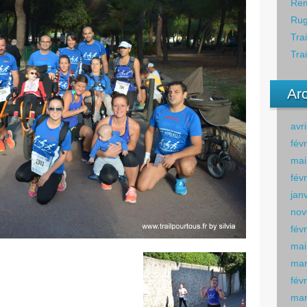
Rem
Rug
Tra
Tra
Ar
avr
fév
mai
fév
jan
nov
fév
mai
mar
fév
mar