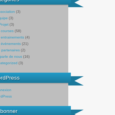
ssociation
(3)
quipe
(3)
Projet
(3)
 courses
(58)
 entrainements
(4)
 évènements
(21)
 partenaires
(2)
parle de nous
(16)
ategorized
(3)
rdPress
nexion
dPress
abonner