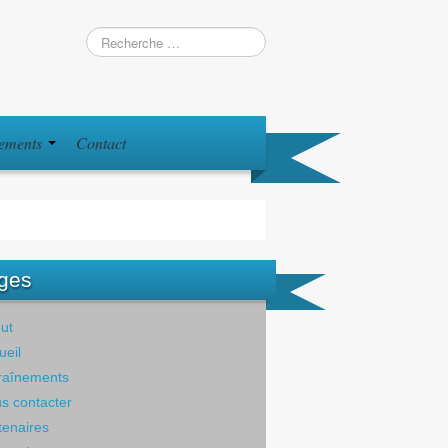
iements
Contact
ges
ut
ueil
raînements
s contacter
tenaires