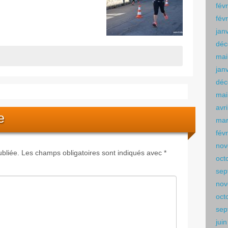
fév
fév
jan
déc
mai
jan
déc
mai
avr
e
mar
fév
nov
bliée.
Les champs obligatoires sont indiqués avec
*
oct
sep
nov
oct
sep
jui