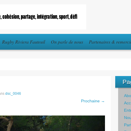
Rugby Riviera Fauteuil
On parle de nous
Partenaires & remerc
Pa
ans
dsc_0046
Abo
Prochaine →
Acc
Ent
Nou
Par