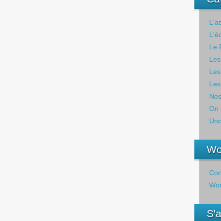
L'a
L'é
Le 
Les
Les
Les
Nos
On 
Unc
Wo
Con
Wor
S'