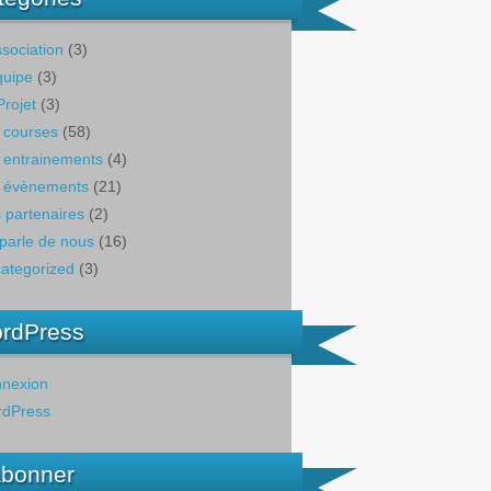
ssociation
(3)
quipe
(3)
Projet
(3)
 courses
(58)
 entrainements
(4)
 évènements
(21)
 partenaires
(2)
parle de nous
(16)
ategorized
(3)
rdPress
nexion
dPress
abonner