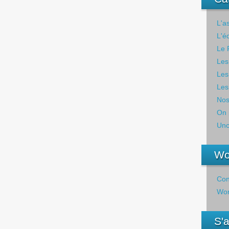
L'a
L'é
Le 
Les
Les
Les
Nos
On 
Unc
Wo
Con
Wor
S'