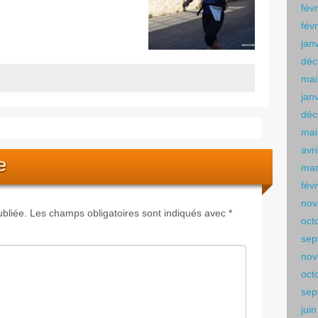
fév
fév
jan
déc
mai
jan
déc
mai
avr
e
mar
fév
nov
bliée.
Les champs obligatoires sont indiqués avec
*
oct
sep
nov
oct
sep
jui