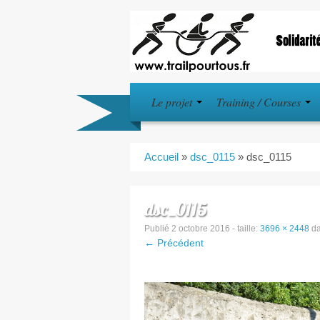
Le projet
Training / Courses
Accueil
»
dsc_0115
»
dsc_0115
dsc_0115
Publié
2 octobre 2016
- taille:
3696 × 2448
d
← Précédent