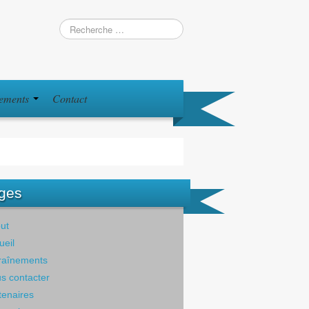
iements
Contact
ges
ut
ueil
raînements
s contacter
tenaires