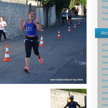
Rem
Rug
Tra
Tra
Ar
avr
fév
mai
fév
jan
nov
fév
mai
mar
fév
mar