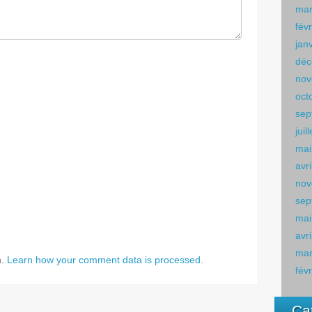
mar
fév
jan
déc
nov
oct
sep
juil
mai
avr
nov
sep
mai
avr
mar
m.
Learn how your comment data is processed.
fév
Ca