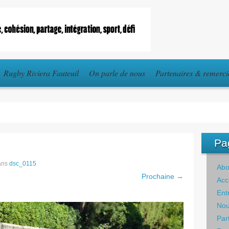
Rugby Riviera Fauteuil
On parle de nous
Partenaires & remerc
Pa
ans
dsc_0115
Abo
Prochaine →
Acc
Ent
Nou
Par