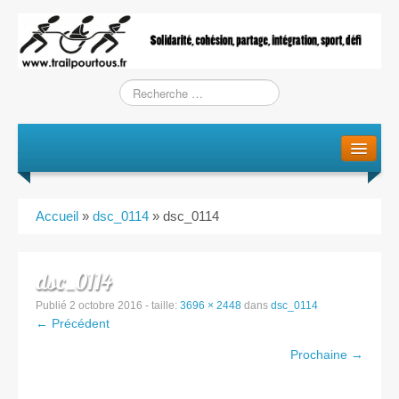
Le projet
La genèse
Accueil
»
dsc_0114
»
dsc_0114
L’Association
L’équipe
dsc_0114
Publié
2 octobre 2016
- taille:
3696 × 2448
dans
dsc_0114
Training / Courses
← Précédent
Prochaine →
Entraînements