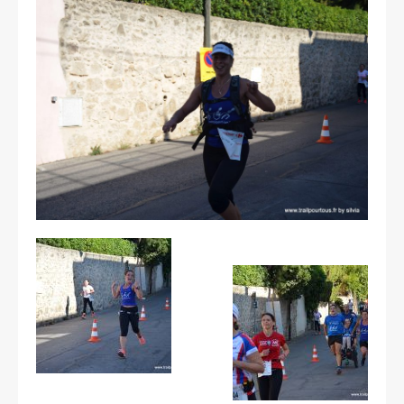
Les courses
Rugby Riviera Fauteuil
On parle de nous
Partenaires & remerciements
Partenaires
Remerciements
Contact