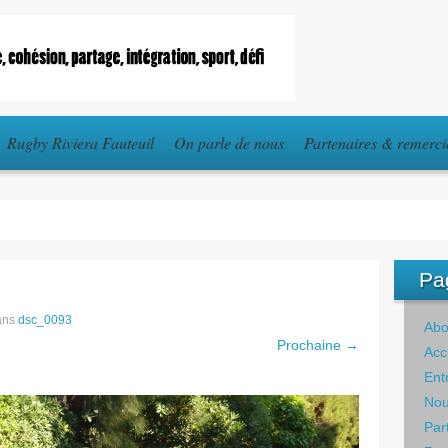
Rugby Riviera Fauteuil
On parle de nous
Partenaires & remerc
Pa
ans
dsc_0093
Abo
Prochaine →
Acc
Ent
Nou
Par