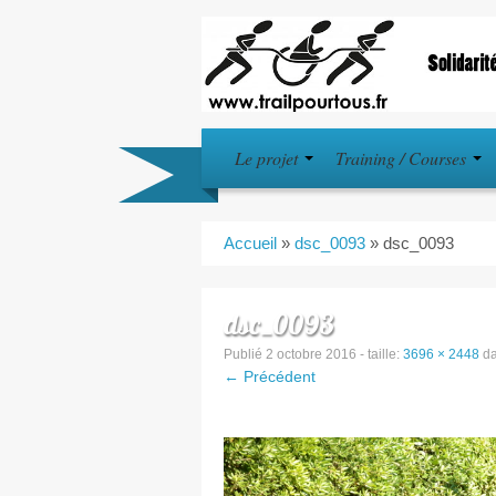
Le projet
Training / Courses
Accueil
»
dsc_0093
»
dsc_0093
dsc_0093
Publié
2 octobre 2016
- taille:
3696 × 2448
d
← Précédent