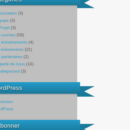
ssociation
(3)
quipe
(3)
Projet
(3)
 courses
(58)
 entrainements
(4)
 évènements
(21)
 partenaires
(2)
parle de nous
(16)
ategorized
(3)
rdPress
nexion
dPress
abonner