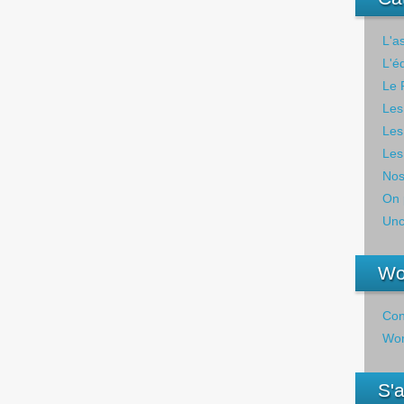
L'a
L'é
Le 
Les
Les
Les
Nos
On 
Unc
Wo
Con
Wor
S'