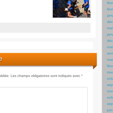
fév
fév
jan
déc
mai
jan
déc
mai
avr
e
mar
fév
nov
bliée.
Les champs obligatoires sont indiqués avec
*
oct
sep
nov
oct
sep
jui