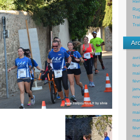
Rem
Rug
Tra
Tra
Ar
avr
fév
mai
fév
jan
nov
fév
mai
mar
fév
mar