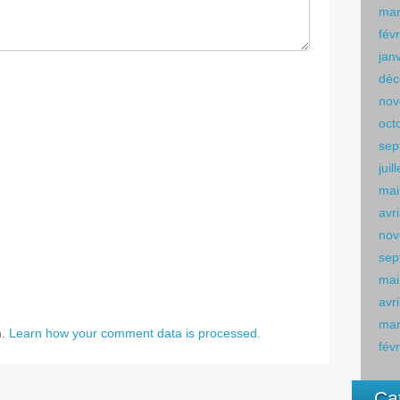
mar
fév
jan
déc
nov
oct
sep
juil
mai
avr
nov
sep
mai
avr
mar
m.
Learn how your comment data is processed.
fév
Ca