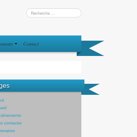
iements
Contact
ges
ut
ueil
raînements
s contacter
tenaires