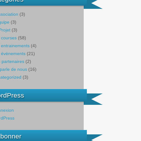
ssociation
(3)
quipe
(3)
Projet
(3)
 courses
(58)
 entrainements
(4)
 évènements
(21)
 partenaires
(2)
parle de nous
(16)
ategorized
(3)
rdPress
nexion
dPress
abonner