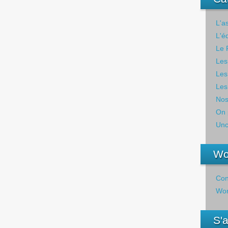
L'a
L'é
Le 
Les
Les
Les
Nos
On 
Unc
Wo
Con
Wor
S'