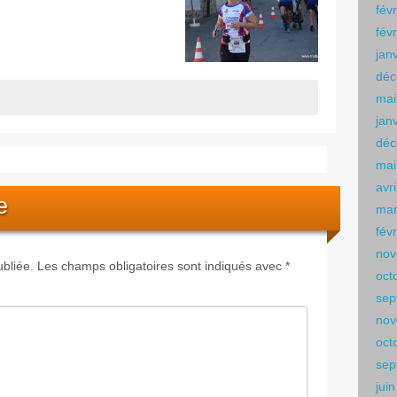
fév
fév
jan
déc
mai
jan
déc
mai
avr
e
mar
fév
nov
bliée.
Les champs obligatoires sont indiqués avec
*
oct
sep
nov
oct
sep
jui