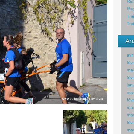
Rem
Rug
Tra
Tra
Ar
avr
fév
mai
fév
jan
nov
fév
mai
mar
fév
mar