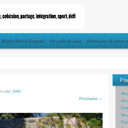
Rugby Riviera Fauteuil
On parle de nous
Partenaires & remerc
Pa
ans
dsc_0099
Abo
Prochaine →
Acc
Ent
Nou
Par