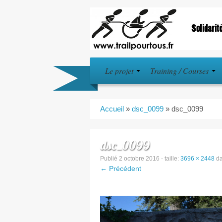
Le projet
Training / Courses
Accueil
»
dsc_0099
»
dsc_0099
dsc_0099
Publié
2 octobre 2016
- taille:
3696 × 2448
d
← Précédent