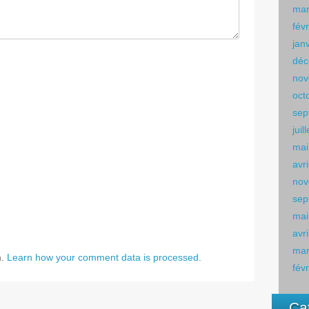
mar
fév
jan
déc
nov
oct
sep
juil
mai
avr
nov
sep
mai
avr
mar
m.
Learn how your comment data is processed.
fév
Ca