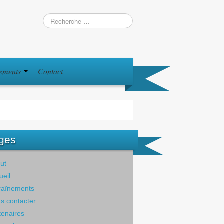
iements
Contact
ges
ut
ueil
raînements
s contacter
tenaires